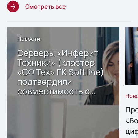
Смотреть все
Новости
Серверы «Инферит
Техники» (кластер
«СФ Тех» ГК Softline)
подтвердили
совместимость с
Нов
решением Sharx
Storage 2.x для
Про
хранения данных
«Бо
ци