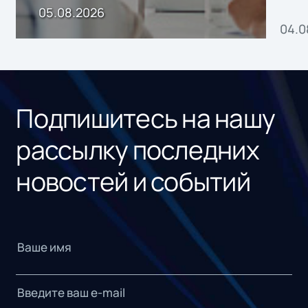
пр
05.08.2026
04.0
без
ном
«1С
Подпишитесь на нашу
рассылку последних
новостей и событий