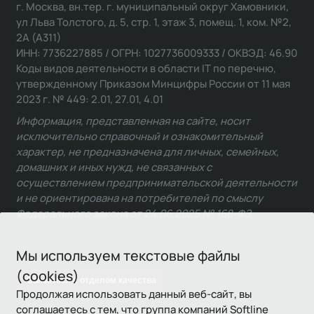
г. Москва, вн.тер. г. муниципальный округ Хамовники,
ул Льва Толстого, д. 5, стр. 1, этаж 3, помещ. 1, ком. №2,
2А (А311)
ИНН: 7736227885 / ОГРН: 1027736009333 / ОКВЭД: 46.90
Коды видов деятельности в области IT по перечню,
утвержденному Приказом Минцифры России от 11 мая
2023 г. № 449: 2.01, 27.01, 4.01
Информация, представленная на сайте, носит
исключительно справочный и ознакомительный
характер, не предназначена для личных, семейных,
домашних и иных нужд, не связанных с
осуществлением предпринимательской деятельности
и не ориентирована на потребителей по смыслу
Федерального закона от 24.06.2025 № 168-ФЗ.
Мы используем текстовые файлы
(cookies)
Связаться с отделом качества
Продолжая использовать данный веб-сайт, вы
соглашаетесь с тем, что группа компаний Softline