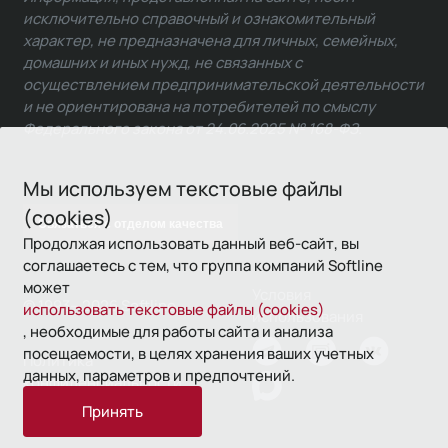
исключительно справочный и ознакомительный
характер, не предназначена для личных, семейных,
домашних и иных нужд, не связанных с
осуществлением предпринимательской деятельности
и не ориентирована на потребителей по смыслу
Федерального закона от 24.06.2025 № 168-ФЗ.
Мы используем текстовые файлы
(cookies)
Связаться с отделом качества
Продолжая использовать данный веб-сайт, вы
соглашаетесь с тем, что группа компаний Softline
может
Условия
© 1993—2026 Softline
использовать текстовые файлы (cookies)
использования
, необходимые для работы сайта и анализа
посещаемости, в целях хранения ваших учетных
Политика
данных, параметров и предпочтений.
конфиденциальности
Принять
16+