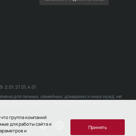
.01, 27.01, 4.01
чена для личных, семейных, домашних и иных нужд, не
едерального закона от 24.06.2025 № 168-ФЗ.
 что группа компаний
мые для работы сайта и
ости
Принять
параметров и