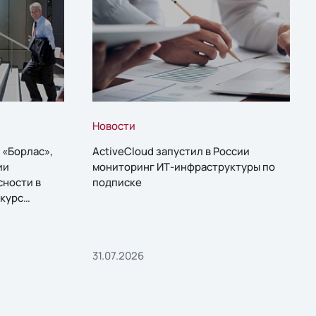
Новости
 «Борлас»,
ActiveCloud запустил в России
ии
мониторинг ИТ-инфраструктуры по
сности в
подписке
курс
31.07.2026