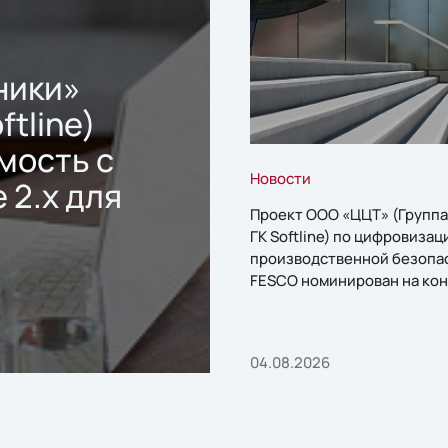
ники»
ftline)
мость с
Новости
 2.x для
Проект ООО «ЦЦТ» (Группа
ГК Softline) по цифровизац
производственной безопа
FESCO номинирован на кон
«1С:Проект года»
04.08.2026