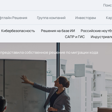
Поис
фтлайн Решения
Группа компаний
Инвесторам
Ка
Кибербезопасность
Решения на базе ИИ
Российские ноутб
САПР и ГИС
Индустриал
ine) представила собственное решение по миграции кода