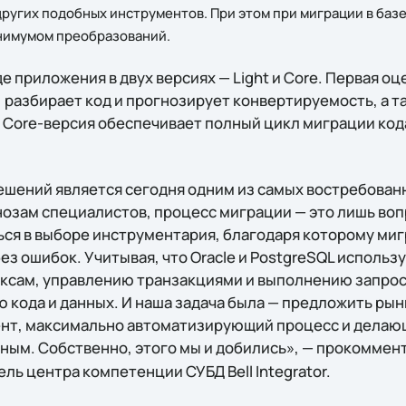
ругих подобных инструментов. При этом при миграции в баз
нимумом преобразований.
е приложения в двух версиях — Light и Core. Первая о
 разбирает код и прогнозирует конвертируемость, а т
 Core-версия обеспечивает полный цикл миграции код
шений является сегодня одним из самых востребован
нозам специалистов, процесс миграции — это лишь воп
ься в выборе инструментария, благодаря которому ми
ез ошибок. Учитывая, что Oracle и PostgreSQL использ
ксам, управлению транзакциями и выполнению запрос
 кода и данных. И наша задача была — предложить рын
нт, максимально автоматизирующий процесс и делаю
ным. Собственно, этого мы и добились», — прокомме
ель центра компетенции СУБД Bell Integrator.