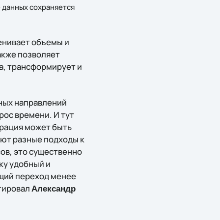
е данных сохраняется
ценивает объемы и
акже позволяет
а, трансформирует и
ных направлений
рос времени. И тут
грация может быть
уют разные подходы к
ов, это существенно
ку удобный и
щий переход менее
нтировал
Александр