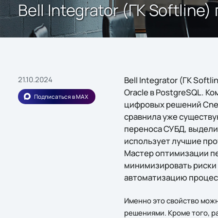
Bell Integrator (ГК Softli
21.10.2024
Bell Integrator (ГК So
Oracle в PostgreSQL. 
Подписаться в MAX
цифровых решений Cnew
сравнила уже существу
переноса СУБД, выделив
использует лучшие про
Мастер оптимизации пе
минимизировать риски 
автоматизацию процес
Именно это свойство мож
решениями. Кроме того, р