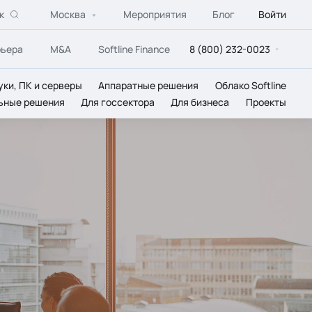
к
Москва
Мероприятия
Блог
Войти
рьера
M&A
Softline Finance
8 (800) 232-0023
уки, ПК и серверы
Аппаратные решения
Облако Softline
ьные решения
Для госсектора
Для бизнеса
Проекты