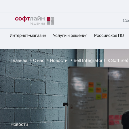
Со
Интернет-магазин
Услуги и решения
Российское ПО
Главная
О нас
Новости
Bell Integrator (ГК Softl
Новости