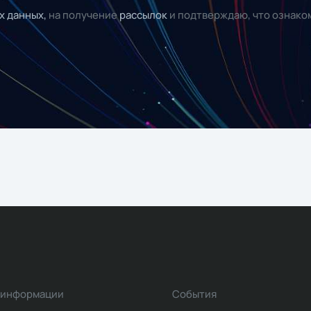
х данных,
на получение
рассылок
и подтверждаю, что ознако
 информации
События