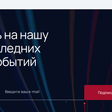
 на нашу
следних
обытий
Подпис