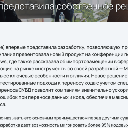
ne) представила собственное 
ftline) впервые представила разработку, позволяющую п
Компания презентовала новый продукт на конференции
s, где также рассказала об импортозамещении в сфер
ющие на рынке инструменты со своей разработкой — 
 ее ключевые особенности и отличия. Новое решение от
тестированные подходы к переносу кода с учетом спе
реноса СУБД позволит компаниям значительно ускори
ошибок при переносе данных и кода, обеспечив макс
са.
но называть его основным преимуществом перед другими су
азработка дает возможность мигрировать более 95% кодовых