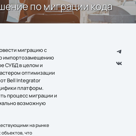
решение по миграции кода
ровести миграцию c
 по импортозамещению
е СУБД в целом и
Мастером оптимизации
 Bell Integrator
цифики платформ.
ть процесс миграции и
имально возможную
ществующими на рынке
 объектов, что