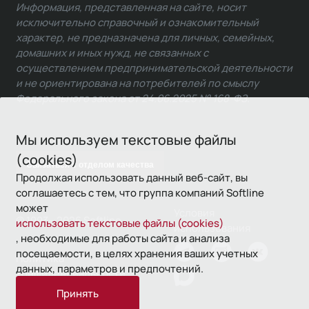
Информация, представленная на сайте, носит
исключительно справочный и ознакомительный
характер, не предназначена для личных, семейных,
домашних и иных нужд, не связанных с
осуществлением предпринимательской деятельности
и не ориентирована на потребителей по смыслу
Федерального закона от 24.06.2025 № 168-ФЗ.
Мы используем текстовые файлы
(cookies)
Связаться с отделом качества
Продолжая использовать данный веб-сайт, вы
соглашаетесь с тем, что группа компаний Softline
может
Условия
© 1993—2026 Softline
использовать текстовые файлы (cookies)
использования
, необходимые для работы сайта и анализа
посещаемости, в целях хранения ваших учетных
Политика
данных, параметров и предпочтений.
конфиденциальности
Принять
16+