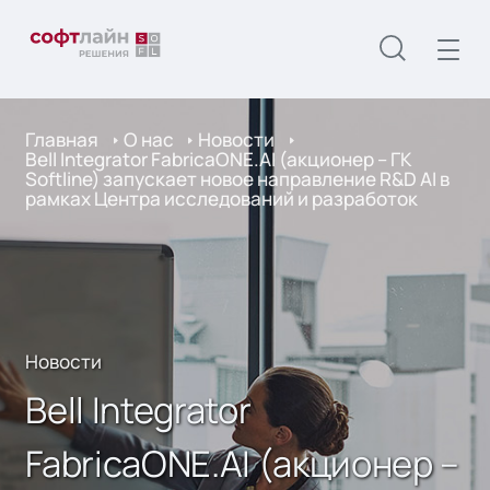
Главная
О нас
Новости
Bell Integrator FabricaONE.AI (акционер – ГК
Softline) запускает новое направление R&D AI в
рамках Центра исследований и разработок
Новости
Bell Integrator
FabricaONE.AI (акционер –