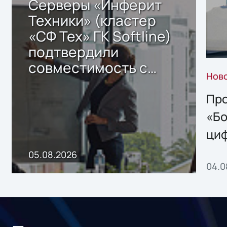
Серверы «Инферит
Техники» (кластер
«СФ Тех» ГК Softline)
подтвердили
совместимость с
Нов
решением Sharx
Storage 2.x для
Про
хранения данных
«Бо
ци
пр
05.08.2026
04.0
без
ном
«1С