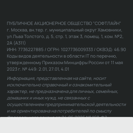
ПУБЛИЧНОЕ АКЦИОНЕРНОЕ ОБЩЕСТВО "СОФТЛАЙН"
г. Москва, вн.тер. г. муниципальный округ Хамовники,
ул Льва Толстого, д. 5, стр. 1, этаж 3, помещ. 1, ком. №2,
2А (А311)
ИНН: 7736227885 / ОГРН: 1027736009333 / ОКВЭД: 46.90
Коды видов деятельности в области IT по перечню,
утвержденному Приказом Минцифры России от 11 мая
2023 г. № 449: 2.01, 27.01, 4.01
Информация, представленная на сайте, носит
исключительно справочный и ознакомительный
характер, не предназначена для личных, семейных,
домашних и иных нужд, не связанных с
осуществлением предпринимательской деятельности
и не ориентирована на потребителей по смыслу
Федерального закона от 24.06.2025 № 168-ФЗ.