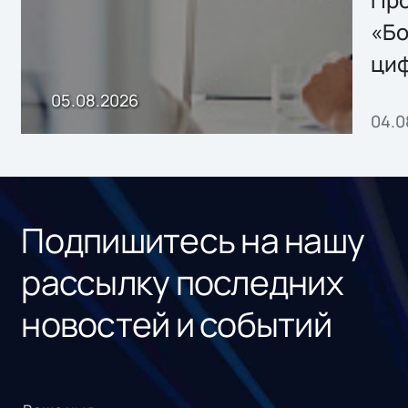
Storage 2.x для
хранения данных
«Бо
ци
пр
05.08.2026
04.0
без
ном
«1С
Подпишитесь на нашу
рассылку последних
новостей и событий