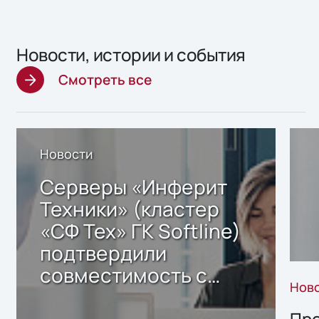
Новости, истории и события
Смотреть все
Новости
Серверы «Инферит
Техники» (кластер
«СФ Тех» ГК Softline)
подтвердили
совместимость с
Нов
решением Sharx
Про