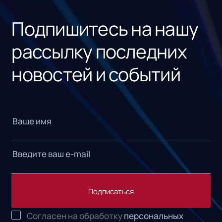
«1С
Подпишитесь на нашу
рассылку последних
новостей и событий
Подписаться
Согласен на обработку
персональных