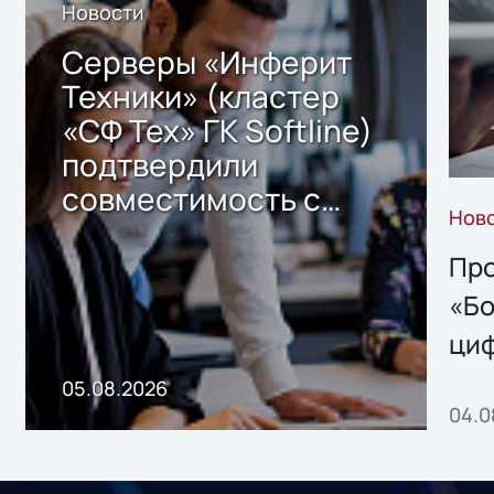
Новости
Серверы «Инферит
Техники» (кластер
«СФ Тех» ГК Softline)
подтвердили
совместимость с
Нов
решением Sharx
Storage 2.x для
Про
хранения данных
«Бо
ци
пр
05.08.2026
04.0
без
ном