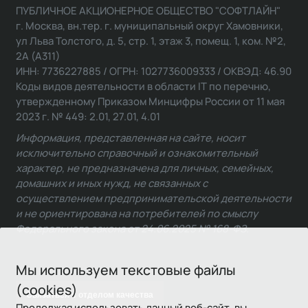
ПУБЛИЧНОЕ АКЦИОНЕРНОЕ ОБЩЕСТВО "СОФТЛАЙН"
г. Москва, вн.тер. г. муниципальный округ Хамовники,
ул Льва Толстого, д. 5, стр. 1, этаж 3, помещ. 1, ком. №2,
2А (А311)
ИНН: 7736227885 / ОГРН: 1027736009333 / ОКВЭД: 46.90
Коды видов деятельности в области IT по перечню,
утвержденному Приказом Минцифры России от 11 мая
2023 г. № 449: 2.01, 27.01, 4.01
Информация, представленная на сайте, носит
исключительно справочный и ознакомительный
характер, не предназначена для личных, семейных,
домашних и иных нужд, не связанных с
осуществлением предпринимательской деятельности
и не ориентирована на потребителей по смыслу
Федерального закона от 24.06.2025 № 168-ФЗ.
Мы используем текстовые файлы
(cookies)
Связаться с отделом качества
Продолжая использовать данный веб-сайт, вы