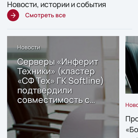
Новости, истории и события
Смотреть все
Новости
Серверы «Инферит
Техники» (кластер
«СФ Тех» ГК Softline)
подтвердили
совместимость с
Нов
решением Sharx
Storage 2.x для
Про
хранения данных
«Бо