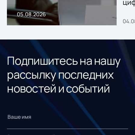
ци
пр
05.08.2026
04.0
без
ном
«1С
Подпишитесь на нашу
рассылку последних
новостей и событий