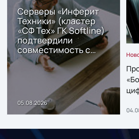
Серверы «Инферит
Техники» (кластер
«СФ Тех» ГК Softline)
подтвердили
совместимость с
Нов
решением Sharx
Storage 2.x для
Про
хранения данных
«Бо
ци
пр
05.08.2026
04.0
без
ном
«1С