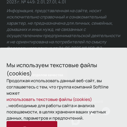
2023 г. № 449: 2.01, 27.01, 4.01
Информация, представленная на сайте, носит
исключительно справочный и ознакомительный
характер, не предназначена для личных, семейных,
домашних и иных нужд, не связанных с
осуществлением предпринимательской деятельности
и не ориентирована на потребителей по смыслу
Федерального закона от 24.06.2025 № 168-ФЗ.
Мы используем текстовые файлы
(cookies)
Связаться с отделом качества
Продолжая использовать данный веб-сайт, вы
соглашаетесь с тем, что группа компаний Softline
может
Условия
© 1993—2026 Softline
использовать текстовые файлы (cookies)
использования
, необходимые для работы сайта и анализа
посещаемости, в целях хранения ваших учетных
Политика
данных, параметров и предпочтений.
конфиденциальности