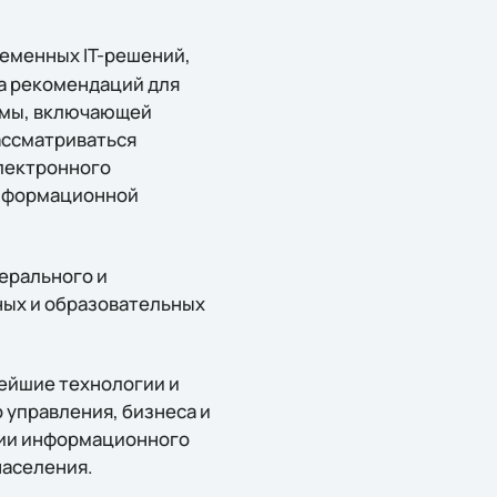
ременных IT-решений,
а рекомендаций для
ммы, включающей
ассматриваться
лектронного
информационной
ерального и
ных и образовательных
ейшие технологии и
 управления, бизнеса и
сии информационного
населения.