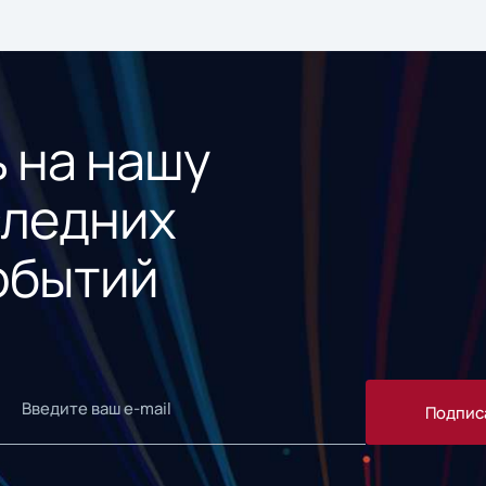
 на нашу
следних
обытий
Подпис