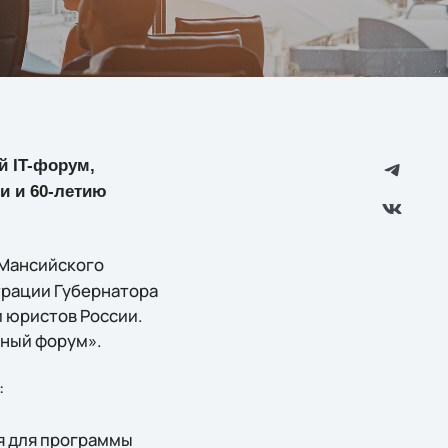
й IT-форум,
и и 60-летию
-Мансийского
трации Губернатора
 юристов России.
ный форум».
:
я для программы