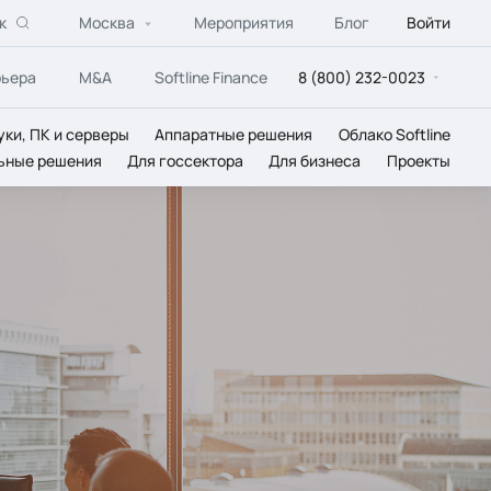
к
Москва
Мероприятия
Блог
Войти
рьера
M&A
Softline Finance
8 (800) 232-0023
уки, ПК и серверы
Аппаратные решения
Облако Softline
ьные решения
Для госсектора
Для бизнеса
Проекты