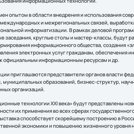
льзования информационных технологий.
ен опытом в области внедрения и использования сов
 международных и межрегиональных связей, выработк
иональной информатизации. В рамках деловой програ
е заседания, круглые столы и мастер-классы, будут р
ормирования информационного общества, создания «э
авления электронных услуг гражданам, обеспечения 
 к официальным информационным ресурсам и др.
нции приглашаются представители органов власти фед
, муниципальных образований, бизнес-структур, науч
нных организаций.
ионные технологии ХХI века» будут представлены нов
жности их применения во всех сферах государственного
Выставка способствует скорейшему построению в Рос
ственной экономики и повышению жизненного уровня 