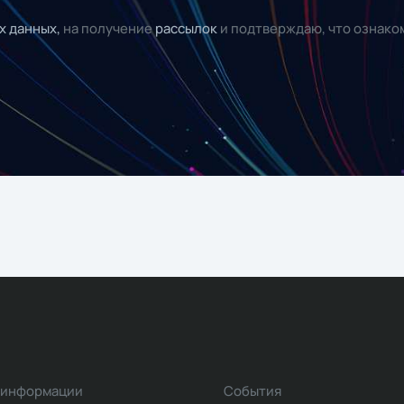
х данных,
на получение
рассылок
и подтверждаю, что ознако
 информации
События