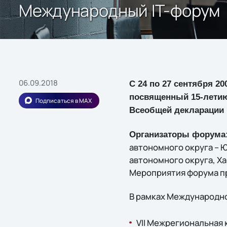
Международный IT-форум
06.09.2018
С 24 по 27 сентября 2
посвященный 15-летию
Подписаться в MAX
Всеобщей декларации 
Организаторы форума
автономного округа – 
автономного округа, Х
Мероприятия форума п
В рамках Международн
VII Межрегиональная