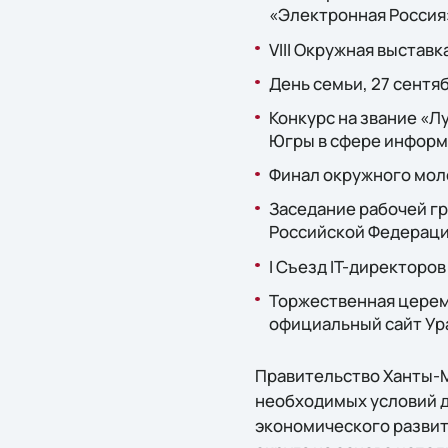
«Электронная Россия»,
VIII Окружная выставк
День семьи, 27 сентя
Конкурс на звание «
Югры в сфере информ
Финал окружного моло
Заседание рабочей г
Российской Федераци
I Съезд IT-директоро
Торжественная церем
официальный сайт Ура
Правительство Ханты-М
необходимых условий д
экономического развит