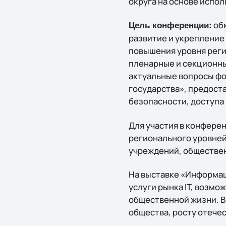
округа на основе испо
обм
Цель конференции:
развитие и укрепление
повышения уровня рег
пленарные и секционны
актуальные вопросы ф
государства», предост
безопасности, доступа
Для участия в конфере
регионального уровней
учреждений, обществе
На выставке «Информац
услуги рынка IT, возмо
общественной жизни. 
общества, росту отече