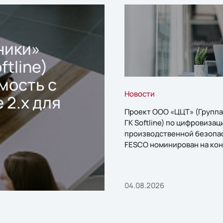
ники»
ftline)
мость с
Новости
 2.x для
Проект ООО «ЦЦТ» (Группа
ГК Softline) по цифровизац
производственной безопа
FESCO номинирован на кон
«1С:Проект года»
04.08.2026