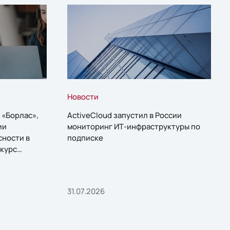
Новости
 «Борлас»,
ActiveCloud запустил в России
ии
мониторинг ИТ-инфраструктуры по
сности в
подписке
курс
31.07.2026