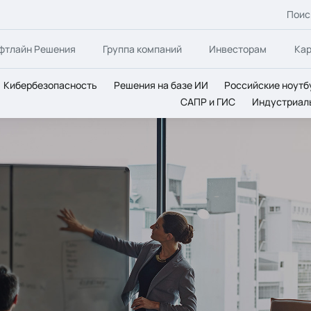
Поис
фтлайн Решения
Группа компаний
Инвесторам
Ка
Кибербезопасность
Решения на базе ИИ
Российские ноутб
САПР и ГИС
Индустриал