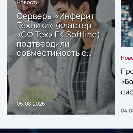
Новости
Серверы «Инферит
Техники» (кластер
«СФ Тех» ГК Softline)
подтвердили
совместимость с
Нов
решением Sharx
Storage 2.x для
Про
хранения данных
«Бо
ци
пр
05.08.2026
04.0
без
ном