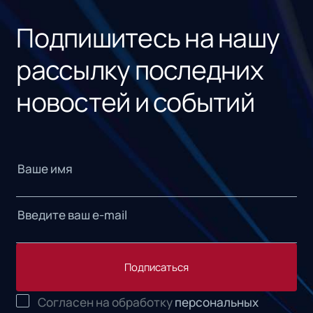
«1С
Подпишитесь на нашу
рассылку последних
новостей и событий
Подписаться
Согласен на обработку
персональных