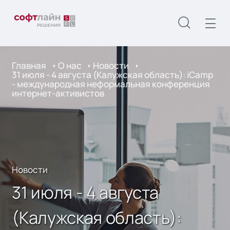
Главная
О нас
Новости
31 июля - 4 августа (Калужская область): iCamp
- международная неформальная конференция
интернет-активистов
Новости
31 июля - 4 августа
(Калужская область):