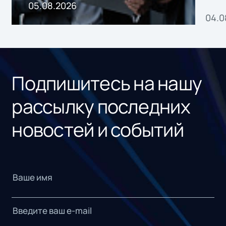
пр
05.08.2026
04.0
без
ном
«1С
Подпишитесь на нашу
рассылку последних
новостей и событий