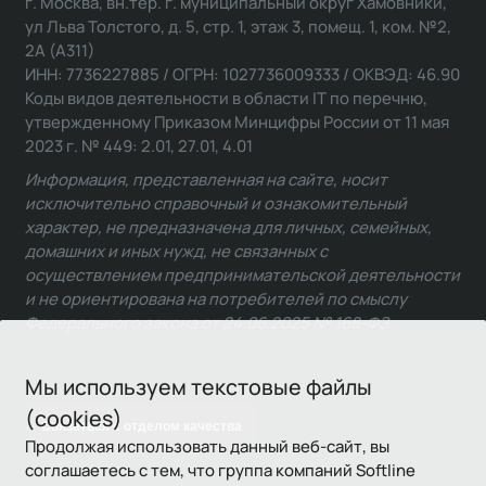
г. Москва, вн.тер. г. муниципальный округ Хамовники,
ул Льва Толстого, д. 5, стр. 1, этаж 3, помещ. 1, ком. №2,
2А (А311)
ИНН: 7736227885 / ОГРН: 1027736009333 / ОКВЭД: 46.90
Коды видов деятельности в области IT по перечню,
утвержденному Приказом Минцифры России от 11 мая
2023 г. № 449: 2.01, 27.01, 4.01
Информация, представленная на сайте, носит
исключительно справочный и ознакомительный
характер, не предназначена для личных, семейных,
домашних и иных нужд, не связанных с
осуществлением предпринимательской деятельности
и не ориентирована на потребителей по смыслу
Федерального закона от 24.06.2025 № 168-ФЗ.
Мы используем текстовые файлы
(cookies)
Связаться с отделом качества
Продолжая использовать данный веб-сайт, вы
соглашаетесь с тем, что группа компаний Softline