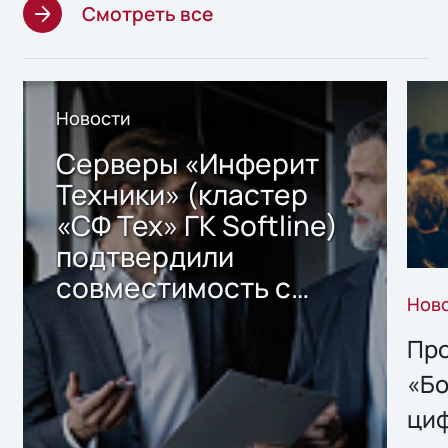
Смотреть все
Новости
Серверы «Инферит
Техники» (кластер
«СФ Тех» ГК Softline)
подтвердили
совместимость с
Нов
решением Sharx
Storage 2.x для
Про
хранения данных
«Бо
ци