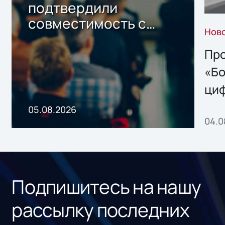
подтвердили
совместимость с
Нов
решением Sharx
Storage 2.x для
Про
хранения данных
«Бо
ци
пр
05.08.2026
04.0
без
ном
«1С
Подпишитесь на нашу
рассылку последних