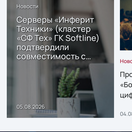
Новости
Серверы «Инферит
Техники» (кластер
«СФ Тех» ГК Softline)
подтвердили
совместимость с
Нов
решением Sharx
Storage 2.x для
Про
хранения данных
«Бо
ци
пр
05.08.2026
04.0
без
ном