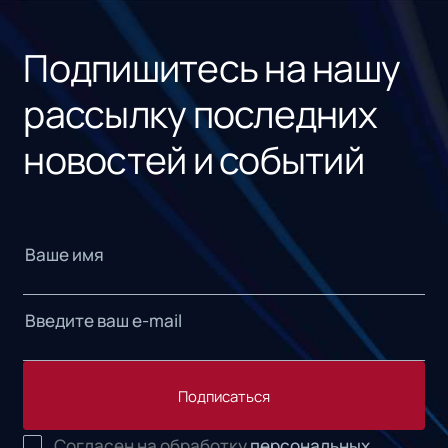
«1С
Подпишитесь на нашу
рассылку последних
новостей и событий
Подписаться
Согласен на обработку
персональных