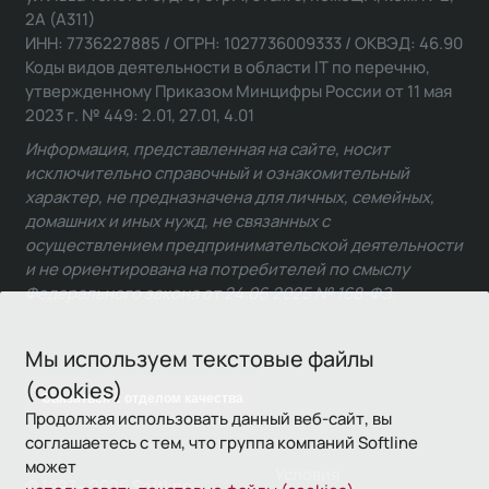
2А (А311)
ИНН: 7736227885 / ОГРН: 1027736009333 / ОКВЭД: 46.90
Коды видов деятельности в области IT по перечню,
утвержденному Приказом Минцифры России от 11 мая
2023 г. № 449: 2.01, 27.01, 4.01
Информация, представленная на сайте, носит
исключительно справочный и ознакомительный
характер, не предназначена для личных, семейных,
домашних и иных нужд, не связанных с
осуществлением предпринимательской деятельности
и не ориентирована на потребителей по смыслу
Федерального закона от 24.06.2025 № 168-ФЗ.
Мы используем текстовые файлы
(cookies)
Связаться с отделом качества
Продолжая использовать данный веб-сайт, вы
соглашаетесь с тем, что группа компаний Softline
может
Условия
© 1993—2026 Softline