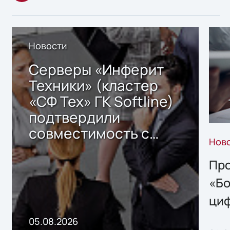
Новости
Серверы «Инферит
Техники» (кластер
«СФ Тех» ГК Softline)
подтвердили
совместимость с
Нов
решением Sharx
Storage 2.x для
Про
хранения данных
«Бо
ци
пр
05.08.2026