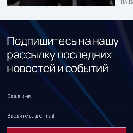
04.0
без
ном
«1С
Подпишитесь на нашу
рассылку последних
новостей и событий