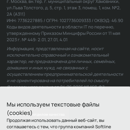
г. Москва, вн.тер. г. муниципальный округ Хамовники,
ул Льва Толстого, д. 5, стр. 1, этаж 3, помещ. 1, ком. №2,
2А (А311)
ИНН: 7736227885 / ОГРН: 1027736009333 / ОКВЭД: 46.90
Коды видов деятельности в области IT по перечню,
утвержденному Приказом Минцифры России от 11 мая
2023 г. № 449: 2.01, 27.01, 4.01
Информация, представленная на сайте, носит
исключительно справочный и ознакомительный
характер, не предназначена для личных, семейных,
домашних и иных нужд, не связанных с
осуществлением предпринимательской деятельности
и не ориентирована на потребителей по смыслу
Федерального закона от 24.06.2025 № 168-ФЗ.
Мы используем текстовые файлы
(cookies)
Связаться с отделом качества
Продолжая использовать данный веб-сайт, вы
соглашаетесь с тем, что группа компаний Softline