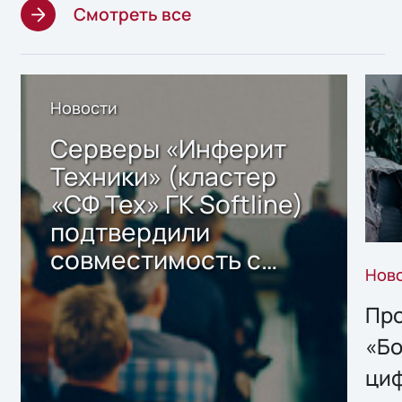
Смотреть все
Новости
Серверы «Инферит
Техники» (кластер
«СФ Тех» ГК Softline)
подтвердили
совместимость с
Нов
решением Sharx
Storage 2.x для
Про
хранения данных
«Бо
ци