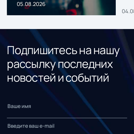
пр
05.08.2026
04.0
без
ном
«1С
Подпишитесь на нашу
рассылку последних
новостей и событий