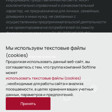
исключительно справочный и ознакомительный
характер, не предназначена для личных, семейных,
домашних и иных нужд, не связанных с
осуществлением предпринимательской деятельности
и не ориентирована на потребителей по смыслу
Федерального закона от 24.06.2025 № 168-ФЗ.
Мы используем текстовые файлы
(cookies)
Связаться с отделом качества
Продолжая использовать данный веб-сайт, вы
соглашаетесь с тем, что группа компаний Softline
может
Условия
© 1993—2026 Softline
использовать текстовые файлы (cookies)
использования
, необходимые для работы сайта и анализа
посещаемости, в целях хранения ваших учетных
Политика
данных, параметров и предпочтений.
конфиденциальности
Принять
16+