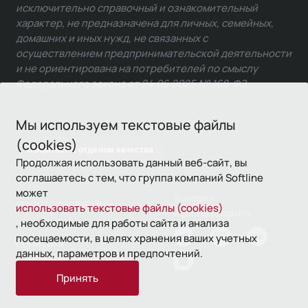
исключительно справочный и ознакомительный
характер, не предназначена для личных, семейных,
домашних и иных нужд, не связанных с
осуществлением предпринимательской деятельности
и не ориентирована на потребителей по смыслу
Федерального закона от 24.06.2025 № 168-ФЗ.
Мы используем текстовые файлы
(cookies)
Связаться с отделом качества
Продолжая использовать данный веб-сайт, вы
соглашаетесь с тем, что группа компаний Softline
может
Условия
© 1993—2026 Softline
использовать текстовые файлы (cookies)
использования
, необходимые для работы сайта и анализа
посещаемости, в целях хранения ваших учетных
Политика
данных, параметров и предпочтений.
конфиденциальности
Принять
16+