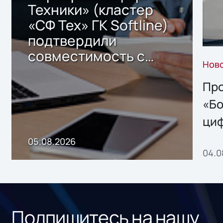
Техники» (кластер
«СФ Тех» ГК Softline)
подтвердили
совместимость с
Нов
решением Sharx
Storage 2.x для
Про
хранения данных
«Бо
ци
пр
05.08.2026
04.0
без
ном
«1С
Подпишитесь на нашу