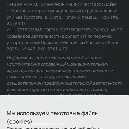
ПУБЛИЧНОЕ АКЦИОНЕРНОЕ ОБЩЕСТВО "СОФТЛАЙН"
г. Москва, вн.тер. г. муниципальный округ Хамовники,
ул Льва Толстого, д. 5, стр. 1, этаж 3, помещ. 1, ком. №2,
2А (А311)
ИНН: 7736227885 / ОГРН: 1027736009333 / ОКВЭД: 46.90
Коды видов деятельности в области IT по перечню,
утвержденному Приказом Минцифры России от 11 мая
2023 г. № 449: 2.01, 27.01, 4.01
Информация, представленная на сайте, носит
исключительно справочный и ознакомительный
характер, не предназначена для личных, семейных,
домашних и иных нужд, не связанных с
осуществлением предпринимательской деятельности
и не ориентирована на потребителей по смыслу
Федерального закона от 24.06.2025 № 168-ФЗ.
Мы используем текстовые файлы
(cookies)
Связаться с отделом качества
Продолжая использовать данный веб-сайт, вы