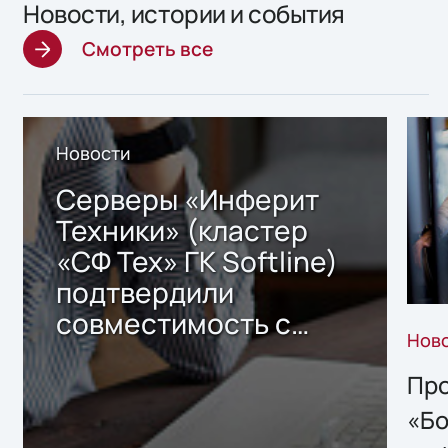
Новости, истории и события
Смотреть все
Новости
Серверы «Инферит
Техники» (кластер
«СФ Тех» ГК Softline)
подтвердили
совместимость с
Нов
решением Sharx
Storage 2.x для
Про
хранения данных
«Бо