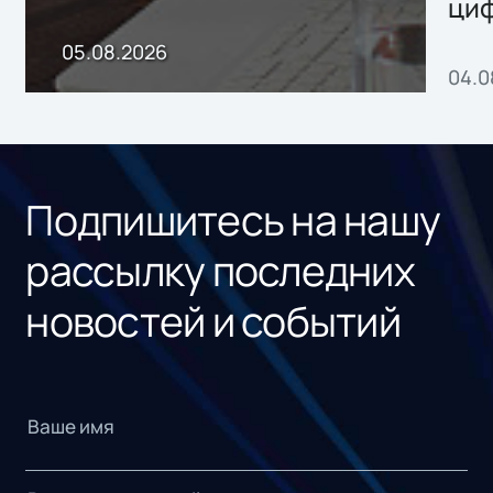
ци
пр
05.08.2026
04.0
без
ном
«1С
Подпишитесь на нашу
рассылку последних
новостей и событий