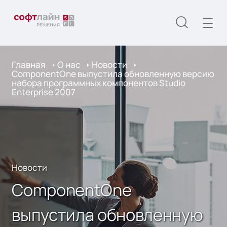
Главная
О нас
Новости
ComponentOne выпустила обновленную версию
набора программных компонентов Studio
Enterprise 2007
Новости
ComponentOne
выпустила обновленную