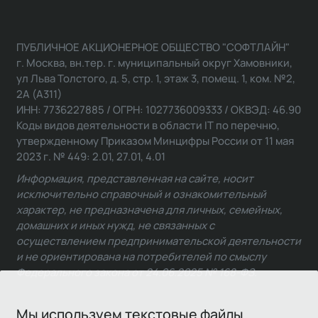
ПУБЛИЧНОЕ АКЦИОНЕРНОЕ ОБЩЕСТВО "СОФТЛАЙН"
г. Москва, вн.тер. г. муниципальный округ Хамовники,
ул Льва Толстого, д. 5, стр. 1, этаж 3, помещ. 1, ком. №2,
2А (А311)
ИНН: 7736227885 / ОГРН: 1027736009333 / ОКВЭД: 46.90
Коды видов деятельности в области IT по перечню,
утвержденному Приказом Минцифры России от 11 мая
2023 г. № 449: 2.01, 27.01, 4.01
Информация, представленная на сайте, носит
исключительно справочный и ознакомительный
характер, не предназначена для личных, семейных,
домашних и иных нужд, не связанных с
осуществлением предпринимательской деятельности
и не ориентирована на потребителей по смыслу
Федерального закона от 24.06.2025 № 168-ФЗ.
Мы используем текстовые файлы