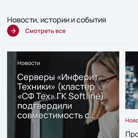
Новости, истории и события
Смотреть все
Новости
Серверы «Инферит
Техники» (кластер
«СФ Тех» ГК Softline)
подтвердили
совместимость с
Нов
решением Sharx
Storage 2.x для
Про