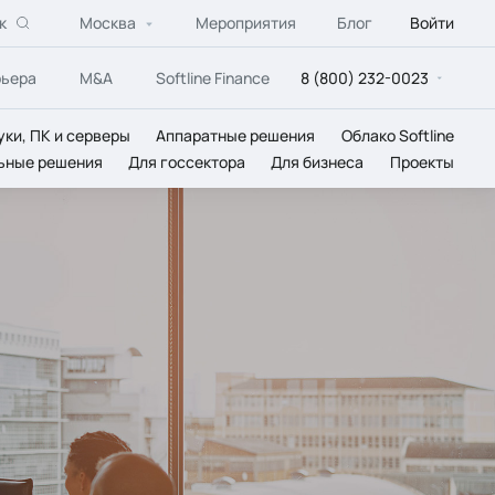
к
Москва
Мероприятия
Блог
Войти
рьера
M&A
Softline Finance
8 (800) 232-0023
уки, ПК и серверы
Аппаратные решения
Облако Softline
ьные решения
Для госсектора
Для бизнеса
Проекты