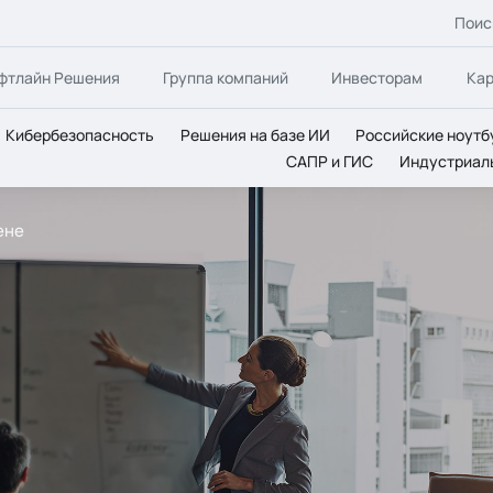
Поис
фтлайн Решения
Группа компаний
Инвесторам
Ка
Кибербезопасность
Решения на базе ИИ
Российские ноутб
САПР и ГИС
Индустриал
ене