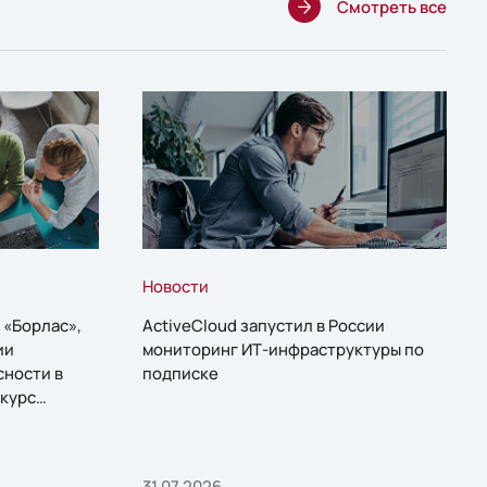
Смотреть все
Новости
 «Борлас»,
ActiveCloud запустил в России
ии
мониторинг ИТ-инфраструктуры по
сности в
подписке
курс
31.07.2026