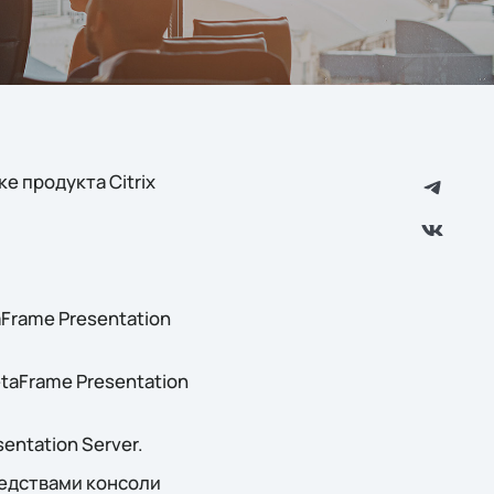
е продукта Citrix
aFrame Presentation
aFrame Presentation
ntation Server.
редствами консоли