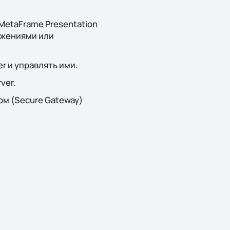
MetaFrame Presentation
ожениями или
r и управлять ими.
ver.
м (Secure Gateway)