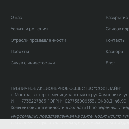
О нас
Раскрытие
Услуги и решения
Список па
Отрасли промышленности
Контакты
Проекты
Карьера
Связи с инвесторами
Блог
ПУБЛИЧНОЕ АКЦИОНЕРНОЕ ОБЩЕСТВО "СОФТЛАЙН"
г. Москва, вн.тер. г. муниципальный округ Хамовники, ул Ль
ИНН: 7736227885 / ОГРН: 1027736009333 / ОКВЭД: 46.90
Коды видов деятельности в области IT по перечню, утвер
Информация, представленная на сайте, носит исключит
связанных с осуществлением предпринимательской деят