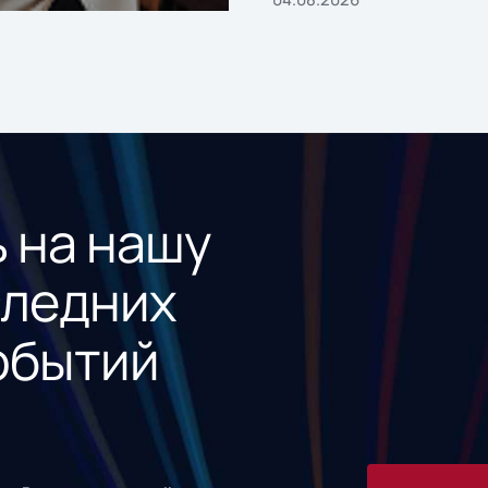
 на нашу
следних
обытий