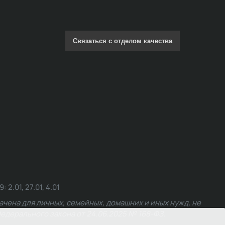
Связаться с отделом качества
.01, 27.01, 4.01
чена для личных, семейных, домашних и иных нужд, не
едерального закона от 24.06.2025 № 168-ФЗ.