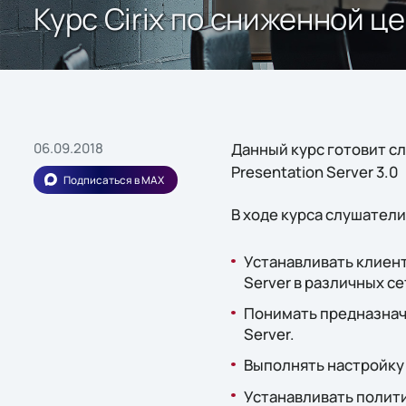
Курс Cirix по сниженной ц
06.09.2018
Данный курс готовит с
Presentation Server 3.0
Подписаться в MAX
В ходе курса слушател
Устанавливать клиентс
Server в различных с
Понимать предназнач
Server.
Выполнять настройку 
Устанавливать полити