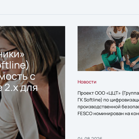
ники»
ftline)
мость с
Новости
 2.x для
Проект ООО «ЦЦТ» (Группа
ГК Softline) по цифровизац
производственной безопа
FESCO номинирован на кон
«1С:Проект года»
04.08.2026