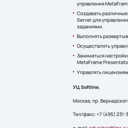
управления MetaFrame
Создавать различные
Server для управлен
заданиями.
Выполнять развертыва
Осуществлять управле
Заниматься настройк
MetaFrame Presentatio
Управлять лицензиям
,
УЦ Softline
Москва, пр. Вернадского
Тел/факс: +7 (495) 231-
e-mail:
educ@softline.ru