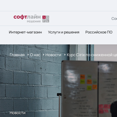
Со
Интернет-магазин
Услуги и решения
Российское ПО
Главная
О нас
Новости
Курс Cirix по сниженной ц
Новости