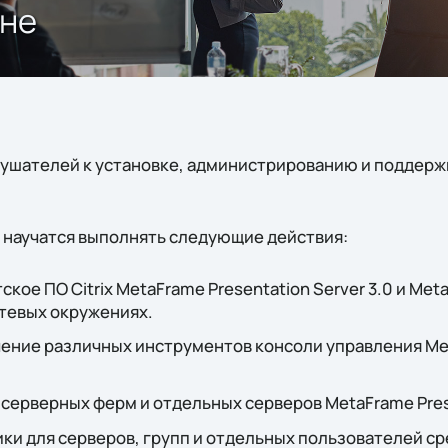
ене
лушателей к установке, администрированию и поддержк
и научатся выполнять следующие действия:
кое ПО Citrix MetaFrame Presentation Server 3.0 и Met
етевых окружениях.
ение различных инструментов консоли управления Met
серверных ферм и отдельных серверов MetaFrame Prese
ки для серверов, групп и отдельных пользователей с