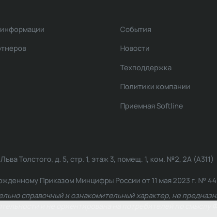
 информации
События
ртнеров
Новости
Техподдержка
Политики компании
Приемная Softline
ва Толстого, д. 5, стр. 1, этаж 3, помещ. 1, ком. №2, 2А (А311)
жденному Приказом Минцифры России от 11 мая 2023 г. № 449: 2
ельно справочный и ознакомительный характер, не предназна
ельности и не ориентирована на потребителей по смыслу Ф