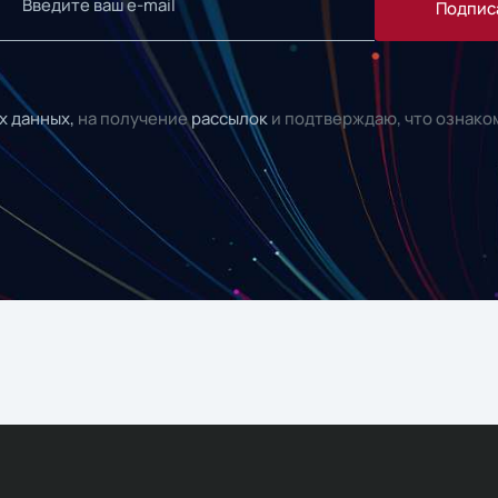
Подпис
х данных,
на получение
рассылок
и подтверждаю, что ознако