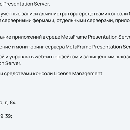
 Presentation Server.
 учетные записи администратора средствами консоли 
ия серверными фермами, отдельными серверами, прил
ние приложений в среде MetaFrame Presentation Serve
ние и мониторинг сервера MetaFrame Presentation Ser
ой и управлять web-интерфейсом и защищенным шлюзо
n Server.
и средствами консоли License Management.
, д. 84
39-39;