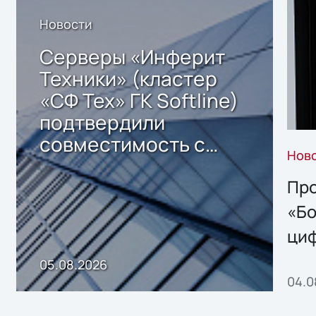
Новости
Серверы «Инферит
Техники» (кластер
«СФ Тех» ГК Softline)
подтвердили
совместимость с
Нов
решением Sharx
Storage 2.x для
Про
хранения данных
«Бо
ци
пр
05.08.2026
04.0
без
ном