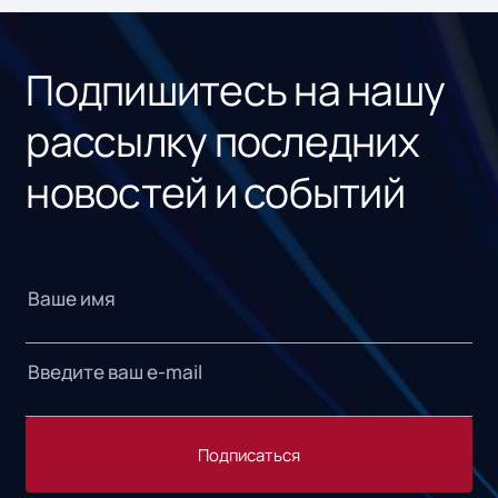
«1С
Подпишитесь на нашу
рассылку последних
новостей и событий
Подписаться