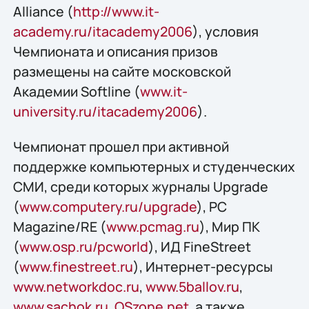
Alliance (
http://www.it-
academy.ru/itacademy2006
), условия
Чемпионата и описания призов
размещены на сайте московской
Академии Softline (
www.it-
university.ru/itacademy2006
).
Чемпионат
прошел при активной
поддержке компьютерных и студенческих
СМИ, среди которых журналы Upgrade
(
www.computery.ru/upgrade
), PC
Magazine/RE (
www.pcmag.ru
), Мир ПК
(
www.osp.ru/pcworld
), ИД FineStreet
(
www.finestreet.ru
), Интернет-ресурсы
www.networkdoc.ru
,
www.5ballov.ru
,
www.sachok.ru
,
OSzone.net
, а также