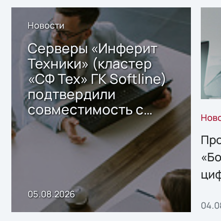
Новости
Серверы «Инферит
Техники» (кластер
«СФ Тех» ГК Softline)
подтвердили
совместимость с
Нов
решением Sharx
Storage 2.x для
Про
хранения данных
«Бо
ци
пр
05.08.2026
04.0
без