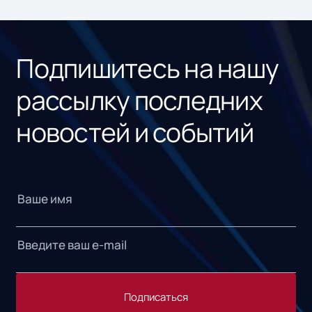
ном
«1С
Подпишитесь на нашу
рассылку последних
новостей и событий
Подписаться