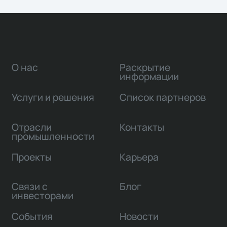
О нас
Раскрытие
информации
Услуги и решения
Список партнеров
Отрасли
Контакты
промышленности
Проекты
Карьера
Связи с
Блог
инвесторами
События
Новости