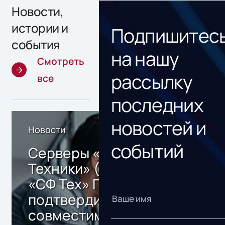
Новости,
истории и
Подпишитес
события
на нашу
Смотреть
рассылку
все
последних
новостей и
Новости
событий
Серверы «Инферит
Техники» (кластер
«СФ Тех» ГК Softline)
подтвердили
совместимость с
Нов