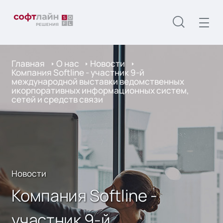
Главная
О нас
Новости
Компания Softline - участник 9-й
международной выставки ведомственных
икорпоративных информационных систем,
сетей и средств связи
Новости
Компания Softline -
участник 9-й