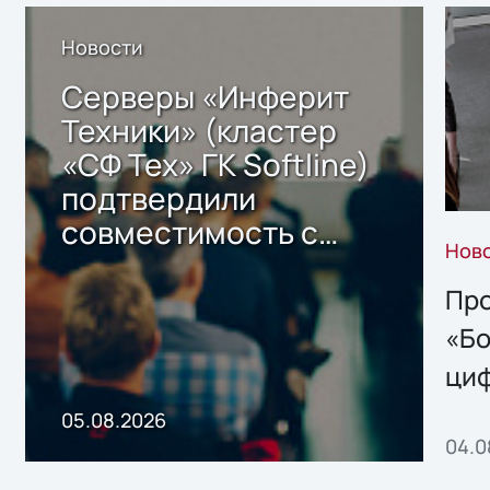
Новости
Серверы «Инферит
Техники» (кластер
«СФ Тех» ГК Softline)
подтвердили
совместимость с
Нов
решением Sharx
Storage 2.x для
Про
хранения данных
«Бо
ци
пр
05.08.2026
04.0
без