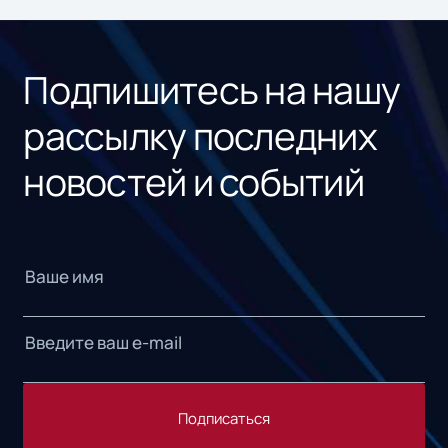
ном
«1С
Подпишитесь на нашу
рассылку последних
новостей и событий
Подписаться