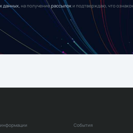
х данных,
на получение
рассылок
и подтверждаю, что ознако
 информации
События