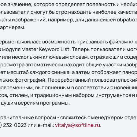
ое значение, которое определяет полезность и необх
льзователи смогут быстро находить наиболее качест
алы изображений, например, для дальнейшей обработк
партнерам.
первые появилась возможность присваивать файлам кл
модуля Master Keyword List. Теперь пользователи мог
у или нескольким ключевым словам, отражающим соде
росмотра автоматически находит общие участки изоб
ет масштаб каждого снимка, а затем отображает пано
льких фотографий. Переработанный пользовательски
современным, выполненным в соответствии с новейши
в, стилем, и традиционным набором инструментов и 
ыдущим версиям программы.
ополнительные вопросы - свяжитесь с менеджером отд
) 232-0023 или e-mail:
vitalya@softline.ru
.