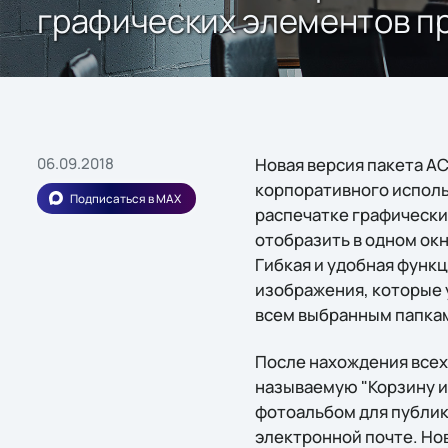
графических элементов п
06.09.2018
Новая версия пакета A
корпоративного исполь
Подписаться в MAX
распечатке графически
отобразить в одном ок
Гибкая и удобная функ
изображения, которые 
всем выбранным папкам
После нахождения всех
называемую "Корзину из
фотоальбом для публик
электронной почте. Но