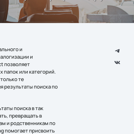
ального и
талогизации и
ct позволяет
х папок или категорий.
 только те
я результаты поиска по
таты поиска в так
ть, превращать в
ам и родственникам по
ng помогает присвоить