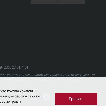
.01, 27.01, 4.01
чена для личных, семейных, домашних и иных нужд, не
едерального закона от 24.06.2025 № 168-ФЗ.
 что группа компаний
мые для работы сайта и
ости
Принять
параметров и