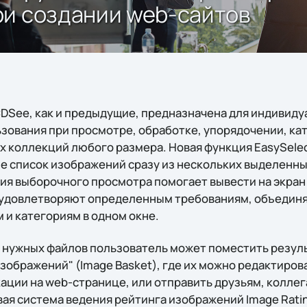
ри создании web-сайтов
CDSee, как и предыдущие, предназначена для индивиду
зования при просмотре, обработке, упорядочении, ка
х коллекций любого размера. Новая функция EasySele
не список изображений сразу из нескольких выделенны
ция выборочного просмотра помогает вывести на экран
удовлетворяют определенным требованиям, объединя
 и категориям в одном окне.
 нужных файлов пользователь может поместить резуль
ображений" (Image Basket), где их можно редактирова
ации на web-странице, или отправить друзьям, коллег
вая система ведения рейтинга изображений Image Rati