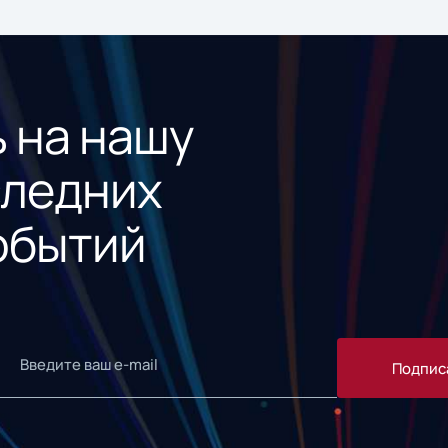
 на нашу
следних
обытий
Подпис