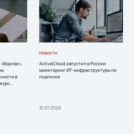
Новости
 «Борлас»,
ActiveCloud запустил в России
ии
мониторинг ИТ-инфраструктуры по
сности в
подписке
курс
31.07.2026