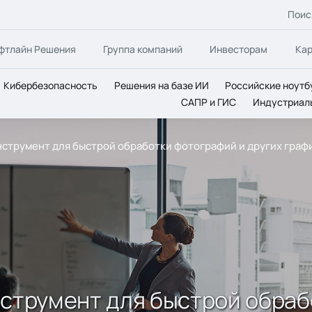
Поис
фтлайн Решения
Группа компаний
Инвесторам
Ка
Кибербезопасность
Решения на базе ИИ
Российские ноутб
САПР и ГИС
Индустриал
нструмент для быстрой обработки фотографий и других граф
нструмент для быстрой обраб