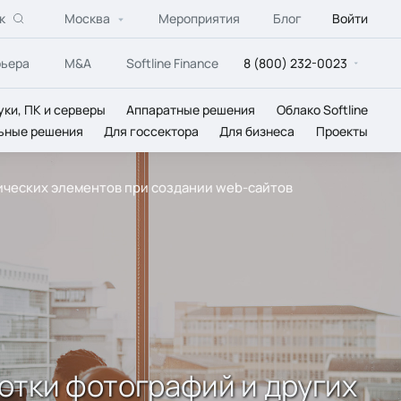
к
Москва
Мероприятия
Блог
Войти
рьера
M&A
Softline Finance
8 (800) 232-0023
уки, ПК и серверы
Аппаратные решения
Облако Softline
ьные решения
Для госсектора
Для бизнеса
Проекты
ических элементов при создании web-сайтов
отки фотографий и других