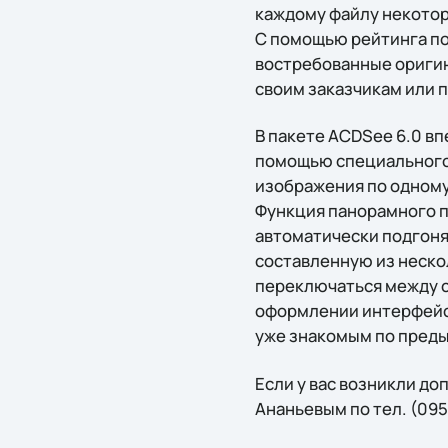
каждому файлу некотор
С помощью рейтинга по
востребованные оригин
своим заказчикам или 
В пакете ACDSee 6.0 в
помощью специального 
изображения по одном
Функция панорамного п
автоматически подгоня
составленную из неско
переключаться между 
оформлении интерфейсо
уже знакомым по пред
Если у вас возникли д
Ананьевым по тел. (095