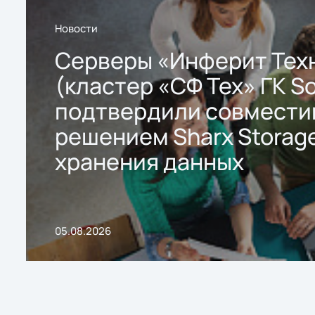
Новости
Серверы «Инферит Тех
(кластер «СФ Тех» ГК So
подтвердили совмести
решением Sharx Storage
хранения данных
05.08.2026