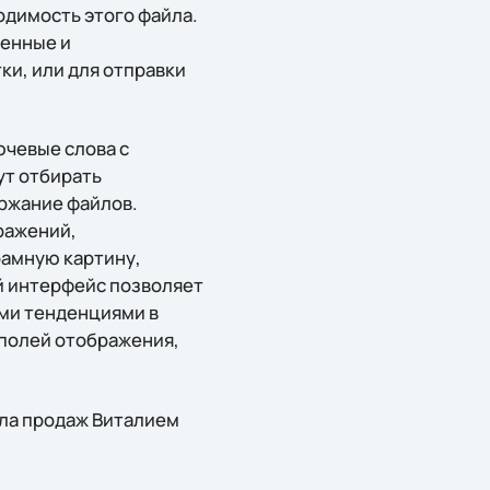
одимость этого файла.
венные и
и, или для отправки
ючевые слова с
ут отбирать
ржание файлов.
ражений,
рамную картину,
й интерфейс позволяет
ми тенденциями в
полей отображения,
ела продаж Виталием