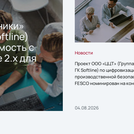
ники»
ftline)
мость с
Новости
 2.x для
Проект ООО «ЦЦТ» (Группа
ГК Softline) по цифровизац
производственной безопа
FESCO номинирован на кон
«1С:Проект года»
04.08.2026