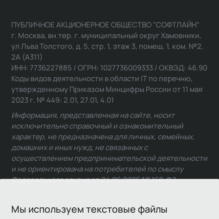
ПУБЛИЧНОЕ АКЦИОНЕРНОЕ ОБЩЕСТВО "СОФТЛАЙН"
г. Москва, вн.тер. г. муниципальный округ Хамовники,
ул Льва Толстого, д. 5, стр. 1, этаж 3, помещ. 1, ком. №2,
2А (А311)
ИНН: 7736227885 / ОГРН: 1027736009333 / ОКВЭД: 46.90
Коды видов деятельности в области IT по перечню,
утвержденному Приказом Минцифры России от 11 мая
2023 г. № 449: 2.01, 27.01, 4.01
Информация, представленная на сайте, носит
исключительно справочный и ознакомительный
характер, не предназначена для личных, семейных,
домашних и иных нужд, не связанных с
осуществлением предпринимательской деятельности
и не ориентирована на потребителей по смыслу
Федерального закона от 24.06.2025 № 168-ФЗ.
Мы используем текстовые файлы