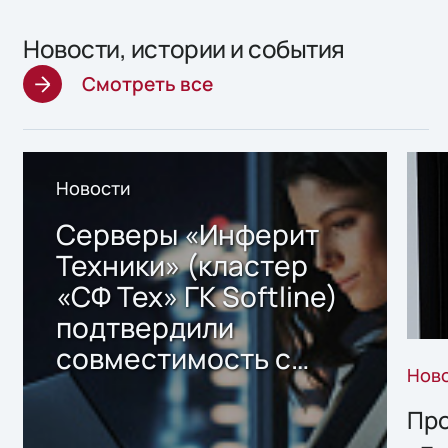
Новости, истории и события
Смотреть все
Новости
Серверы «Инферит
Техники» (кластер
«СФ Тех» ГК Softline)
подтвердили
совместимость с
Нов
решением Sharx
Storage 2.x для
Про