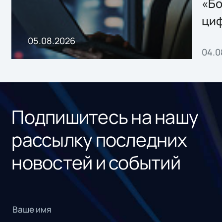
хранения данных
«Бо
ци
пр
05.08.2026
04.0
без
ном
«1С
Подпишитесь на нашу
рассылку последних
новостей и событий