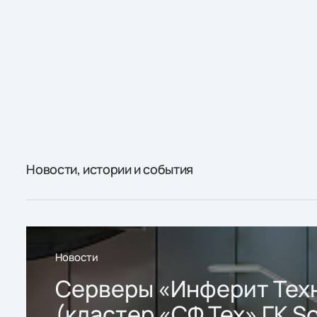
Новости, истории и события
Новости
Серверы «Инферит Тех
(кластер «СФ Тех» ГК So