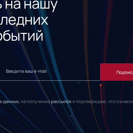
 на нашу
следних
обытий
Подпис
х данных,
на получение
рассылок
и подтверждаю, что ознако