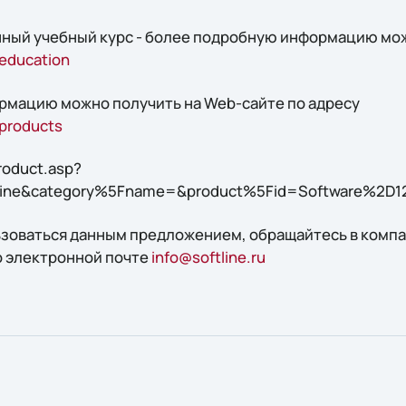
ный учебный курс - более подробную информацию мож
/education
рмацию можно получить на Web-сайте по адресу
/products
product.asp?
Line&category%5Fname=&product%5Fid=Software%2D1
ьзоваться данным предложением, обращайтесь в компан
о электронной почте
info@softline.ru