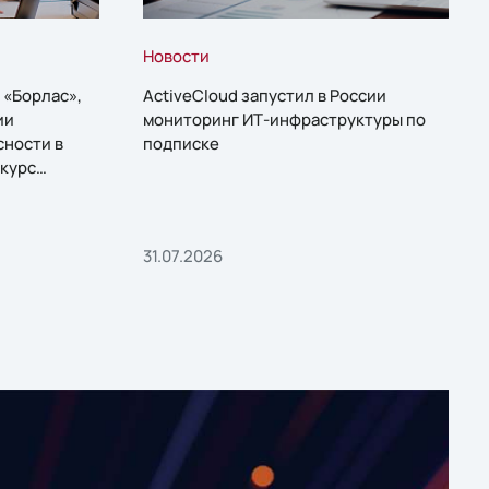
Новости
 «Борлас»,
ActiveCloud запустил в России
ии
мониторинг ИТ-инфраструктуры по
сности в
подписке
курс
31.07.2026