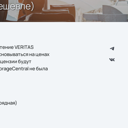
дешевле)
етение VERITAS
сновываться на ценах
ицензии будут
orageCentral не была
зрядная)