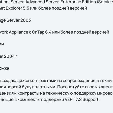
tion, Server, Advanced Server, Enterprise Edition (Servic
net Explorer 5.5 или более поздней версией
age Server 2003
rk Appliance с OnTap 6.4 или более поздней версией
ии
ля 2004 г.
ржка
овождающихся контрактами на сопровождение и техни
я версий будут платными. Посоветуйте своим клиент
цензиям контракты на техническую поддержку мирово
одящие в комплекты поддержки VERITAS Support.