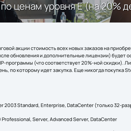
2 по ценам уровня E (на 20% 
нговой акции стоимость всех новых заказов на приобр
числе обновления и дополнительные лицензии) будет о
VIP-программы (что соответствует 20%-ной скидки). Л
нь, по которому идет закупка. Еще никогда покупка St
r 2003 Standard, Enterprise, DataCenter (только 32-ра
Professional, Server, Advanced Server, DataCenter