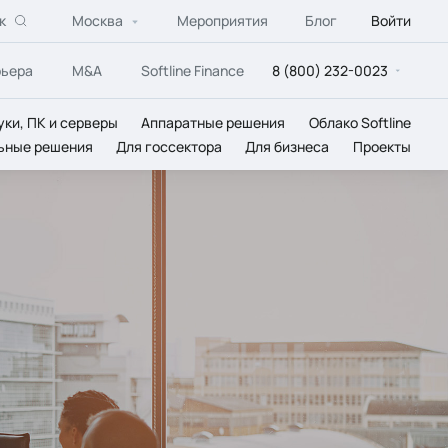
к
Москва
Мероприятия
Блог
Войти
рьера
M&A
Softline Finance
8 (800) 232-0023
уки, ПК и серверы
Аппаратные решения
Облако Softline
ьные решения
Для госсектора
Для бизнеса
Проекты