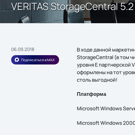
VERITAS StorageCentral 5.
06.09.2018
В ходе данной маркети
StorageCentral (в том 
Подписаться в MAX
уровня E партнерской 
оформлены на тот урове
столь выгодной!
Платформа
Microsoft Windows Serve
Microsoft Windows 2000 