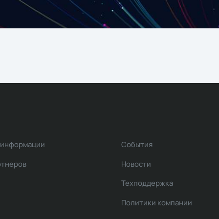
 информации
События
ртнеров
Новости
Техподдержка
Политики компании