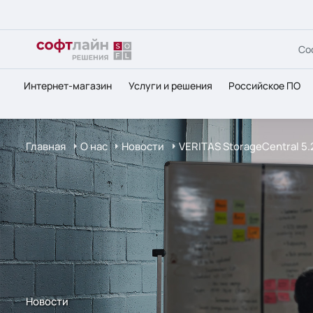
Со
Интернет-магазин
Услуги и решения
Российское ПО
Главная
О нас
Новости
VERITAS StorageCentral 5.
Новости