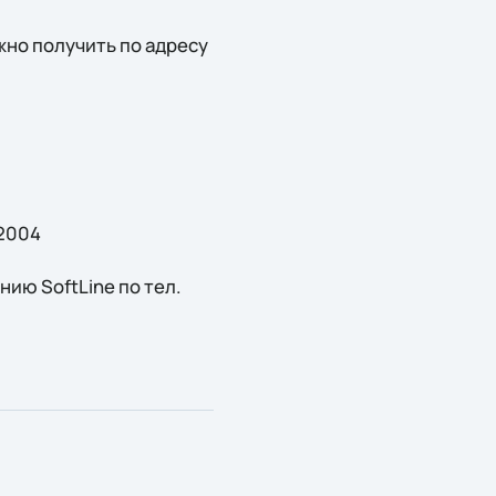
но получить по адресу
2004
ию SoftLine по тел.