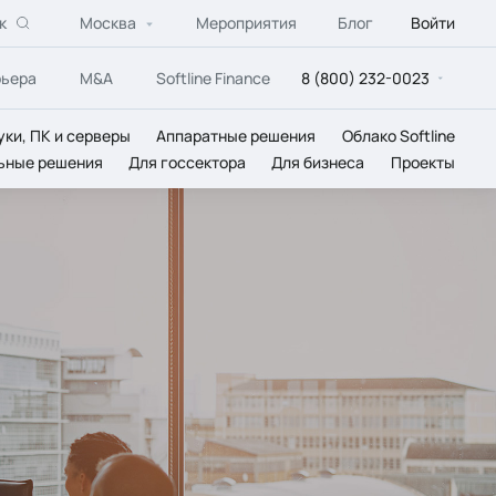
к
Москва
Мероприятия
Блог
Войти
рьера
M&A
Softline Finance
8 (800) 232-0023
уки, ПК и серверы
Аппаратные решения
Облако Softline
ьные решения
Для госсектора
Для бизнеса
Проекты