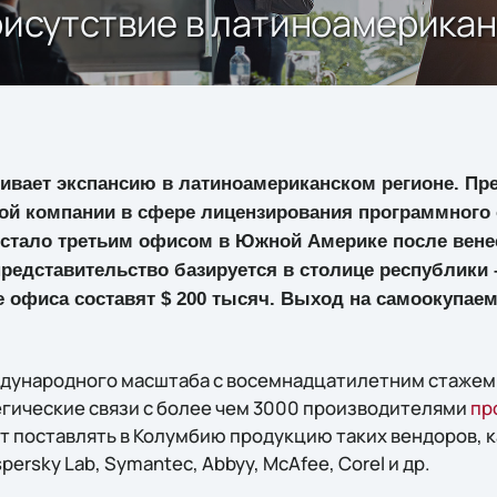
присутствие в латиноамерика
ливает экспансию в латиноамериканском регионе. Пр
й компании в сфере лицензирования программного 
 стало третьим офисом в Южной Америке после вене
представительство базируется в столице республики 
 офиса составят $ 200 тысяч. Выход на самоокупаем
еждународного масштаба с восемнадцатилетним стажем 
гические связи с более чем 3000 производителями
пр
т поставлять в Колумбию продукцию таких вендоров, ка
spersky Lab, Symantec, Abbyy, McAfee, Corel и др.