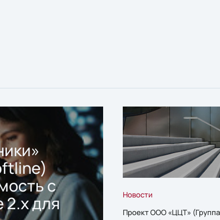
ники»
ftline)
мость с
Новости
 2.x для
Проект ООО «ЦЦТ» (Группа