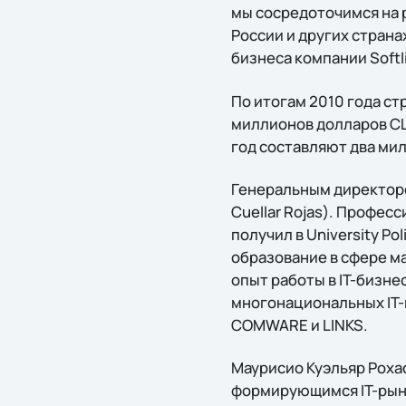
мы сосредоточимся на 
России и других страна
бизнеса компании Softl
По итогам 2010 года ст
миллионов долларов СШ
год составляют два мил
Генеральным директором
Cuellar Rojas). Профес
получил в University Po
образование в сфере м
опыт работы в IT-бизне
многонациональных IT-ко
COMWARE и LINKS.
Маурисио Куэльяр Роха
формирующимся IT-рынк