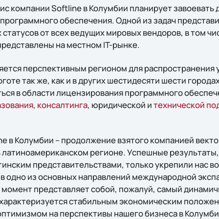
ис компании Softline в Колумбии планирует завоевать 
программного обеспечения. Одной из задач представи
статусов от всех ведущих мировых вендоров, в том чис
представлены на местном IT-рынке.
яется перспективным регионом для распространения ус
готе так же, как и в других шестидесяти шести городах
ься в области лицензирования программного обеспеч
азования
,
консалтинга
, юридической и
технической по
ne в Колумбии – продолжение взятого компанией векто
в латиноамериканском регионе. Успешные результаты
тинским представительствами, только укрепили нас во
в одно из основных направлений международной экспан
 момент представляет собой, пожалуй, самый динамич
 характеризуется стабильным экономическим положен
оптимизмом на перспективы нашего бизнеса в Колумби