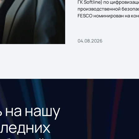
ГК Softline) по цифровизац
производственной безопа
FESCO номинирован на кон
«1С:Проект года»
04.08.2026
 на нашу
следних