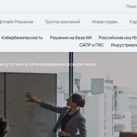
Поис
фтлайн Решения
Группа компаний
Инвесторам
Ка
Кибербезопасность
Решения на базе ИИ
Российские ноутб
САПР и ГИС
Индустриал
присутствие в латиноамериканском регионе