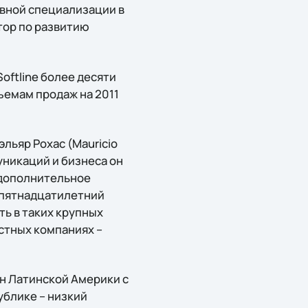
овной специализации в
тор по развитию
oftline более десяти
ъемам продаж на 2011
льяр Рохас (Mauricio
уникаций и бизнеса он
т дополнительное
 пятнадцатилетний
ть в таких крупных
естных компаниях –
ан Латинской Америки с
блике – низкий