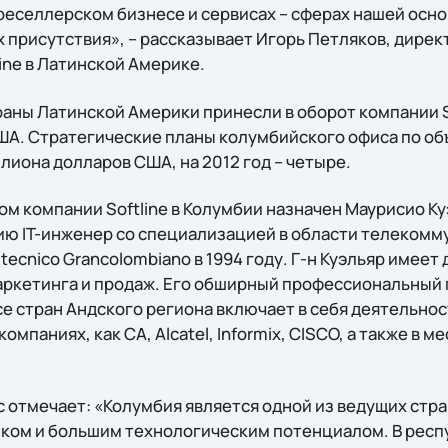
реселлерском бизнесе и сервисах – сферах нашей осн
х присутствия», – рассказывает Игорь Петляков, дирек
ine в Латинской Америке.
раны Латинской Америки принесли в оборот компании S
А. Стратегические планы колумбийского офиса по об
лиона долларов США, на 2012 год – четыре.
 компании Softline в Колумбии назначен Маурисио Куэ
сию IT-инженер со специализацией в области телекомм
litecnico Grancolombiano в 1994 году. Г-н Куэльяр имее
аркетинга и продаж. Его обширный профессиональный
се стран Андского региона включает в себя деятельнос
мпаниях, как CA, Alcatel, Informix, CISCO, а также в м
с отмечает: «Колумбия является одной из ведущих стр
ом и большим технологическим потенциалом. В респу