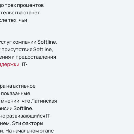
до трех процентов
тельства станет
ле тех, чьи
луг компании Softline.
 присутствия Softline,
ения и предоставления
ддержки
, IT-
ра на активное
, показанные
 мнении, что Латинская
сии Softline.
но развивающийся IT-
ием. Эти факторы
и. На начальном этапе