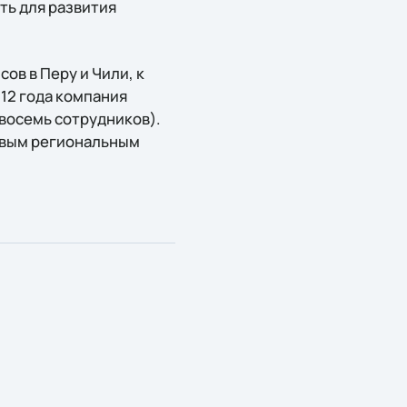
ть для развития
сов в Перу и Чили, к
012 года компания
 восемь сотрудников).
чевым региональным