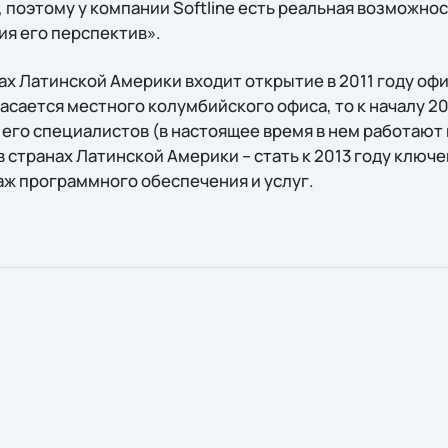
 поэтому у компании Softline есть реальная возможнос
ия его перспектив».
нах Латинской Америки входит открытие в 2011 году офи
 касается местного колумбийского офиса, то к началу 2
 его специалистов (в настоящее время в нем работают
 в странах Латинской Америки – стать к 2013 году клю
аж программного обеспечения и услуг.