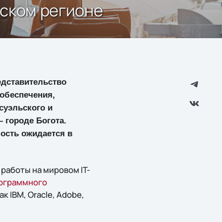
нском регионе
едставительство
обеспечения,
суэльского и
– городе Богота.
ость ожидается в
работы на мировом IT-
ограммного
к IBM, Oracle, Adobe,