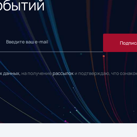
обытий
Подпис
х данных,
на получение
рассылок
и подтверждаю, что ознако