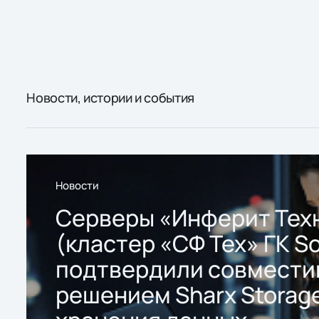
Новости, истории и события
Новости
Серверы «Инферит Тех
(кластер «СФ Тех» ГК So
подтвердили совмести
решением Sharx Storage