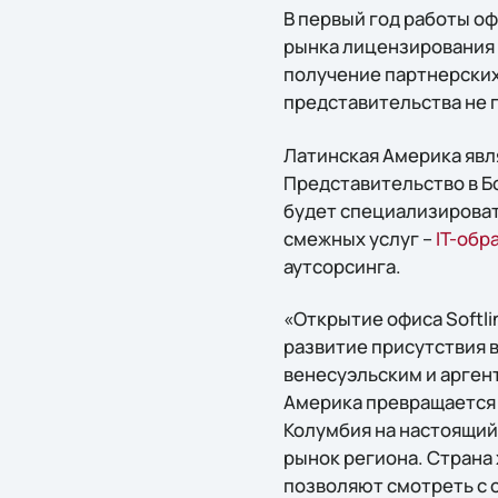
В первый год работы оф
рынка лицензирования 
получение партнерских 
представительства не 
Латинская Америка явл
Представительство в Бо
будет специализироват
смежных услуг –
IT-обр
аутсорсинга.
«Открытие офиса Softli
развитие присутствия 
венесуэльским и арген
Америка превращается 
Колумбия на настоящий
рынок региона. Страна
позволяют смотреть с 