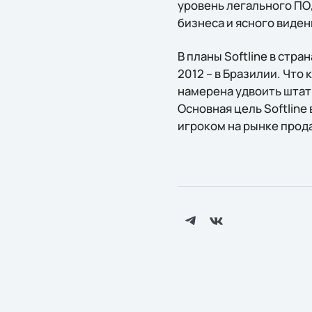
уровень легального ПО,
бизнеса и ясного виден
В планы Softline в стра
2012 – в Бразилии. Что
намерена удвоить штат
Основная цель Softline
игроком на рынке прод