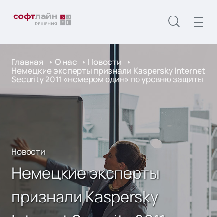
Главная
О нас
Новости
Немецкие эксперты признали Kaspersky Internet
Security 2011 «номером один» по уровню защиты
Новости
Немецкие эксперты
признали Kaspersky