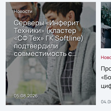
Новости
Серверы «Инферит
Техники» (кластер
«СФ Тех» ГК Softline)
подтвердили
совместимость с
Нов
решением Sharx
Storage 2.x для
Про
хранения данных
«Бо
ци
пр
05.08.2026
04.0
без