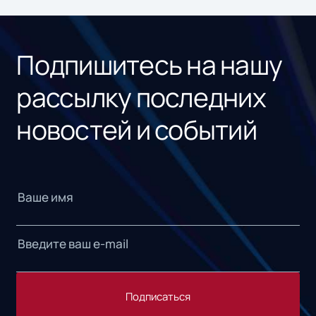
ном
«1С
Подпишитесь на нашу
рассылку последних
новостей и событий
Подписаться