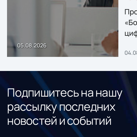
решением Sharx
Storage 2.x для
Про
хранения данных
«Бо
ци
пр
05.08.2026
04.0
без
ном
«1С
Подпишитесь на нашу
рассылку последних
новостей и событий