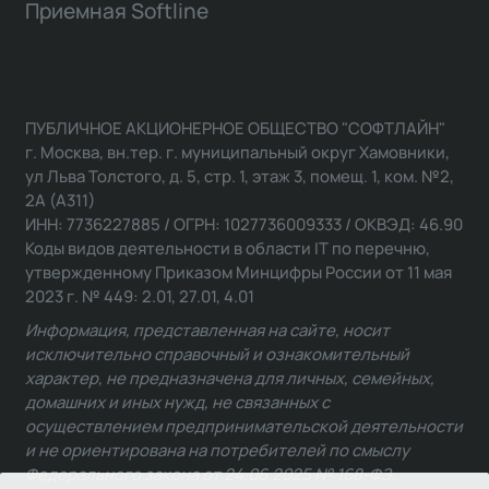
Приемная Softline
ПУБЛИЧНОЕ АКЦИОНЕРНОЕ ОБЩЕСТВО "СОФТЛАЙН"
г. Москва, вн.тер. г. муниципальный округ Хамовники,
ул Льва Толстого, д. 5, стр. 1, этаж 3, помещ. 1, ком. №2,
2А (А311)
ИНН: 7736227885 / ОГРН: 1027736009333 / ОКВЭД: 46.90
Коды видов деятельности в области IT по перечню,
утвержденному Приказом Минцифры России от 11 мая
2023 г. № 449: 2.01, 27.01, 4.01
Информация, представленная на сайте, носит
исключительно справочный и ознакомительный
характер, не предназначена для личных, семейных,
домашних и иных нужд, не связанных с
осуществлением предпринимательской деятельности
и не ориентирована на потребителей по смыслу
Федерального закона от 24.06.2025 № 168-ФЗ.