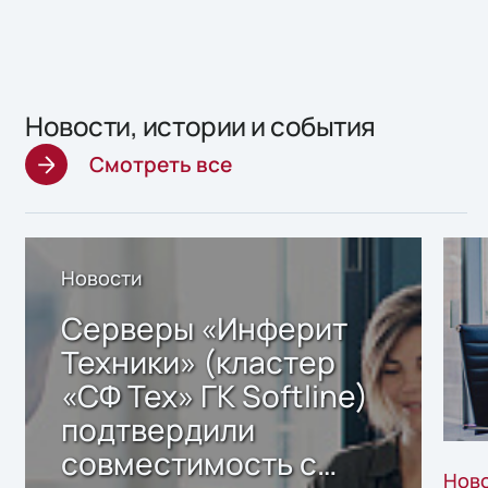
Новости, истории и события
Смотреть все
Новости
Серверы «Инферит
Техники» (кластер
«СФ Тех» ГК Softline)
подтвердили
совместимость с
Нов