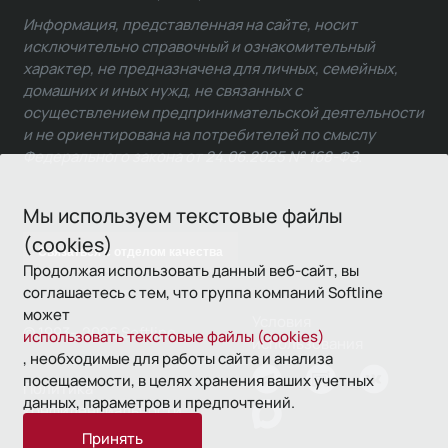
Информация, представленная на сайте, носит
исключительно справочный и ознакомительный
характер, не предназначена для личных, семейных,
домашних и иных нужд, не связанных с
осуществлением предпринимательской деятельности
и не ориентирована на потребителей по смыслу
Федерального закона от 24.06.2025 № 168-ФЗ.
Мы используем текстовые файлы
(cookies)
Связаться с отделом качества
Продолжая использовать данный веб-сайт, вы
соглашаетесь с тем, что группа компаний Softline
может
Условия
© 1993—2026 Softline
использовать текстовые файлы (cookies)
использования
, необходимые для работы сайта и анализа
посещаемости, в целях хранения ваших учетных
Политика
данных, параметров и предпочтений.
конфиденциальности
Принять