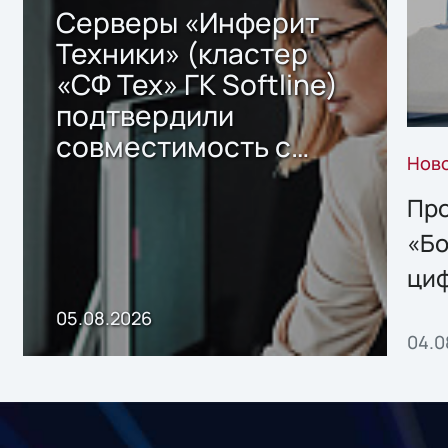
Серверы «Инферит
Техники» (кластер
«СФ Тех» ГК Softline)
подтвердили
совместимость с
Нов
решением Sharx
Storage 2.x для
Про
хранения данных
«Бо
ци
пр
05.08.2026
04.0
без
ном
«1С