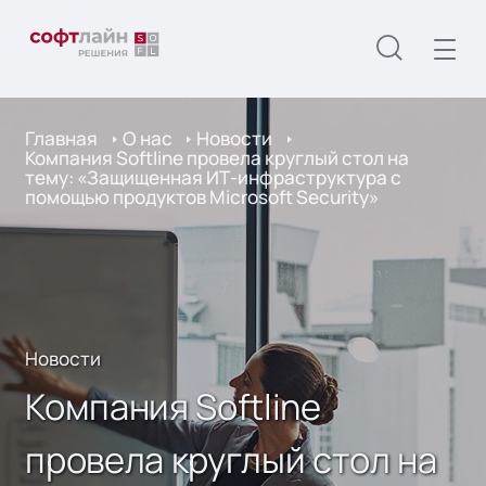
Главная
О нас
Новости
Компания Softline провела круглый стол на
тему: «Защищенная ИТ-инфраструктура с
помощью продуктов Microsoft Security»
Новости
Компания Softline
провела круглый стол на