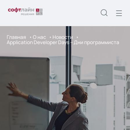
Главная
О нас
Новости
Application Developer Days – Дни программиста