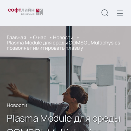
Главная
О нас
Новости
Plasma Module для среды COMSOL Multiphysics
позволяет имитировать плазму
Новости
Plasma Module для среды