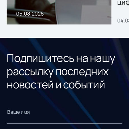
ци
пр
05.08.2026
04.0
без
ном
«1С
Подпишитесь на нашу
рассылку последних
новостей и событий