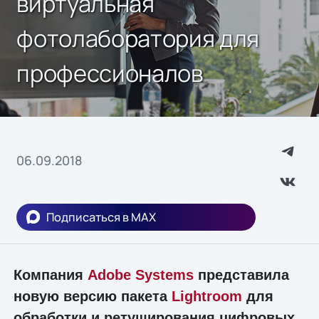
виртуальная
фотолаборатория для
профессионалов
06.09.2018
Подписаться в MAX
Компания
Adobe Systems
представила
новую версию пакета
Lightroom
для
обработки и ретуширования цифровых