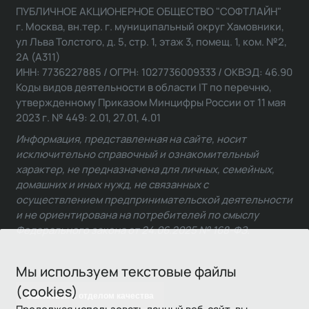
ПУБЛИЧНОЕ АКЦИОНЕРНОЕ ОБЩЕСТВО "СОФТЛАЙН"
г. Москва, вн.тер. г. муниципальный округ Хамовники,
ул Льва Толстого, д. 5, стр. 1, этаж 3, помещ. 1, ком. №2,
2А (А311)
ИНН: 7736227885 / ОГРН: 1027736009333 / ОКВЭД: 46.90
Коды видов деятельности в области IT по перечню,
утвержденному Приказом Минцифры России от 11 мая
2023 г. № 449: 2.01, 27.01, 4.01
Информация, представленная на сайте, носит
исключительно справочный и ознакомительный
характер, не предназначена для личных, семейных,
домашних и иных нужд, не связанных с
осуществлением предпринимательской деятельности
и не ориентирована на потребителей по смыслу
Федерального закона от 24.06.2025 № 168-ФЗ.
Мы используем текстовые файлы
(cookies)
Связаться с отделом качества
Продолжая использовать данный веб-сайт, вы