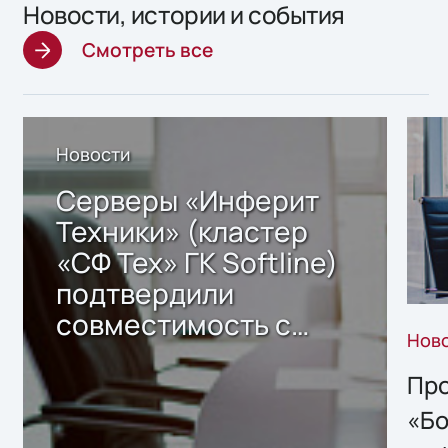
Новости, истории и события
Смотреть все
Новости
Серверы «Инферит
Техники» (кластер
«СФ Тех» ГК Softline)
подтвердили
совместимость с
Нов
решением Sharx
Storage 2.x для
Про
хранения данных
«Бо