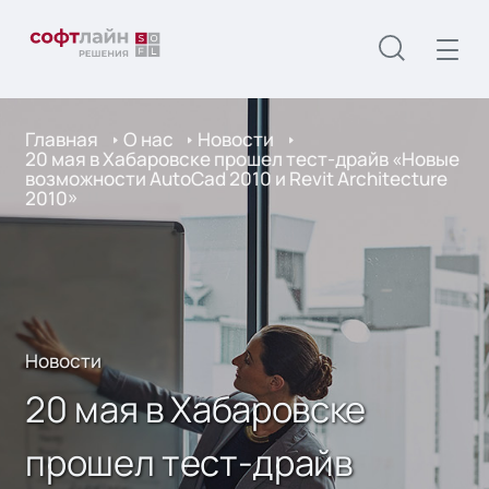
Главная
О нас
Новости
20 мая в Хабаровске прошел тест-драйв «Новые
возможности AutoCad 2010 и Revit Architecture
2010»
Новости
20 мая в Хабаровске
прошел тест-драйв