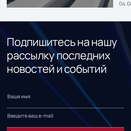
04.0
без
ном
«1С
Подпишитесь на нашу
рассылку последних
новостей и событий