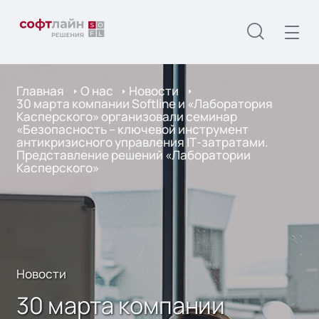
Главная
О нас
Новости
30 марта компании Softline и «Лаборатория
Касперского» организовали семинар
«Безопасность – ключевой инструмент
антикризисного управления IТ-затратами.
Представление решений «Лаборатории
Касперского»
Новости
30 марта компании