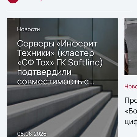
Новости
Серверы «Инферит
Техники» (кластер
«СФ Тех» ГК Softline)
подтвердили
совместимость с
Нов
решением Sharx
Storage 2.x для
Про
хранения данных
«Бо
ци
пр
05.08.2026