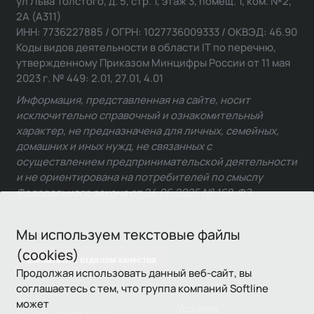
ул Льва Толстого, д. 5, стр. 1, этаж 3, помещ. 1, ком. №2,
2А (А311)
ИНН: 7736227885 / ОГРН: 1027736009333 / ОКВЭД: 46.90
Коды видов деятельности в области IT по перечню,
утвержденному Приказом Минцифры России от 11 мая
2023 г. № 449: 2.01, 27.01, 4.01
Информация, представленная на сайте, носит
исключительно справочный и ознакомительный
характер, не предназначена для личных, семейных,
домашних и иных нужд, не связанных с
осуществлением предпринимательской деятельности
и не ориентирована на потребителей по смыслу
Федерального закона от 24.06.2025 № 168-ФЗ.
Мы используем текстовые файлы
(cookies)
Связаться с отделом качества
Продолжая использовать данный веб-сайт, вы
соглашаетесь с тем, что группа компаний Softline
может
Условия