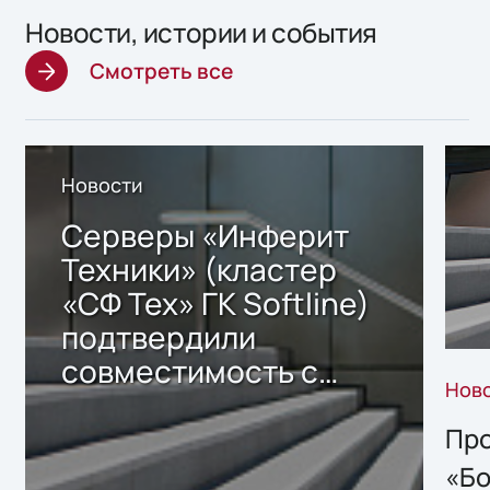
Новости, истории и события
Смотреть все
Новости
Серверы «Инферит
Техники» (кластер
«СФ Тех» ГК Softline)
подтвердили
совместимость с
Нов
решением Sharx
Storage 2.x для
Про
хранения данных
«Бо