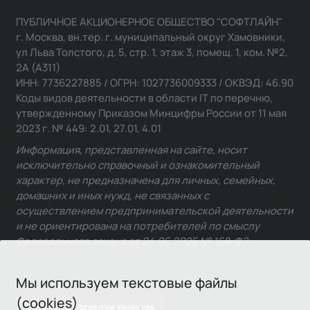
ПУБЛИЧНОЕ АКЦИОНЕРНОЕ ОБЩЕСТВО "СОФТЛАЙН"
г. Москва, вн.тер. г. муниципальный округ Хамовники,
ул Льва Толстого, д. 5, стр. 1, этаж 3, помещ. 1, ком. №2,
2А (А311)
ИНН: 7736227885 / ОГРН: 1027736009333 / ОКВЭД: 46.90
Коды видов деятельности в области IT по перечню,
утвержденному Приказом Минцифры России от 11 мая
2023 г. № 449: 2.01, 27.01, 4.01
Информация, представленная на сайте, носит
исключительно справочный и ознакомительный
характер, не предназначена для личных, семейных,
домашних и иных нужд, не связанных с
осуществлением предпринимательской деятельности
и не ориентирована на потребителей по смыслу
Федерального закона от 24.06.2025 № 168-ФЗ.
Мы используем текстовые файлы
(cookies)
Связаться с отделом качества