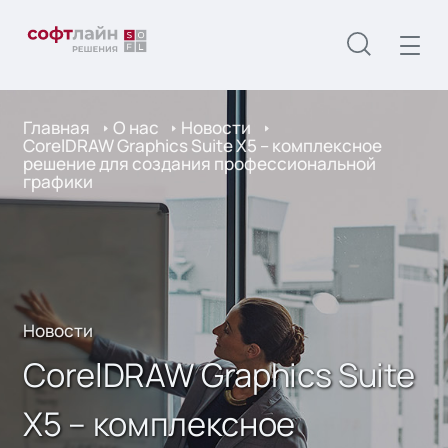
Главная
О нас
Новости
CorelDRAW Graphics Suite X5 – комплексное
решение для создания профессиональной
графики
Новости
CorelDRAW Graphics Suite
X5 – комплексное