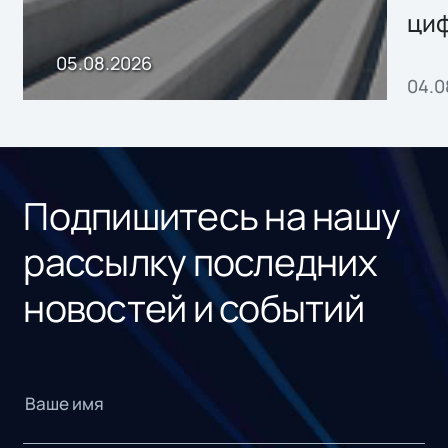
ци
пр
05.08.2026
04.0
без
ном
«1С
Подпишитесь на нашу
рассылку последних
новостей и событий