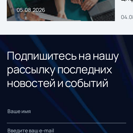
пр
05.08.2026
04.0
без
ном
«1С
Подпишитесь на нашу
рассылку последних
новостей и событий