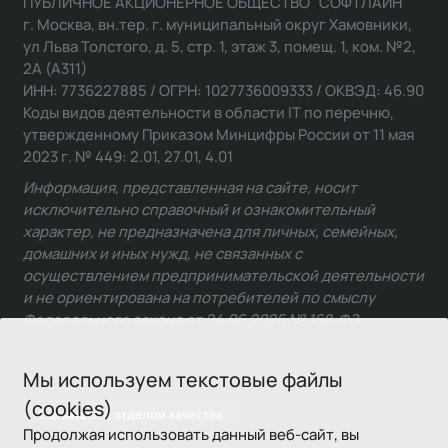
ПУБЛИЧНОЕ АКЦИОНЕРНОЕ ОБЩЕСТВО "СОФТЛАЙН"
г. Москва, вн.тер. г. муниципальный округ Хамовники,
ул Льва Толстого, д. 5, стр. 1, этаж 3, помещ. 1, ком. №2,
2А (А311)
ИНН: 7736227885 / ОГРН: 1027736009333 / ОКВЭД: 46.90
Коды видов деятельности в области IT по перечню,
утвержденному Приказом Минцифры России от 11 мая
2023 г. № 449: 2.01, 27.01, 4.01
Информация, представленная на сайте, носит
исключительно справочный и ознакомительный
характер, не предназначена для личных, семейных,
домашних и иных нужд, не связанных с
осуществлением предпринимательской деятельности
и не ориентирована на потребителей по смыслу
Федерального закона от 24.06.2025 № 168-ФЗ.
Мы используем текстовые файлы
(cookies)
Связаться с отделом качества
Продолжая использовать данный веб-сайт, вы