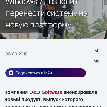
Windows 7 позволит
перенести систему на
новую платформу
06.09.2018
Подписаться в MAX
Компания
O&O Software
анонсировала
новый продукт, выпуск которого
приурочен ко дню релиза операционной