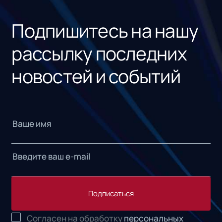
«1С
Подпишитесь на нашу
рассылку последних
новостей и событий
Подписаться
Согласен на обработку
персональных