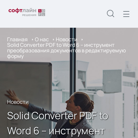
Главная
О нас
Новости
Solid Converter PDF to Word 6 – инструмент
преобразования документов в редактируемую
форму
Новости
Solid Converter PDF to
Word 6 – инструмент