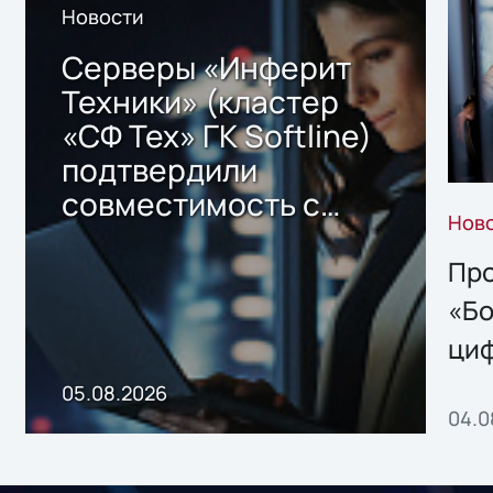
Новости
Серверы «Инферит
Техники» (кластер
«СФ Тех» ГК Softline)
подтвердили
совместимость с
Нов
решением Sharx
Storage 2.x для
Про
хранения данных
«Бо
ци
пр
05.08.2026
04.0
без
ном