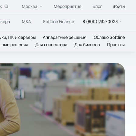
к
Москва
Мероприятия
Блог
Войти
рьера
M&A
Softline Finance
8 (800) 232-0023
уки, ПК и серверы
Аппаратные решения
Облако Softline
ьные решения
Для госсектора
Для бизнеса
Проекты