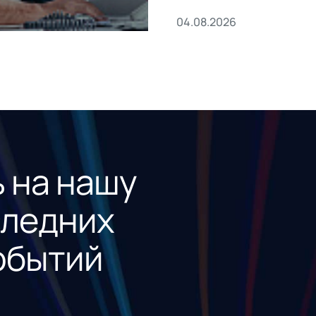
04.08.2026
 на нашу
следних
обытий