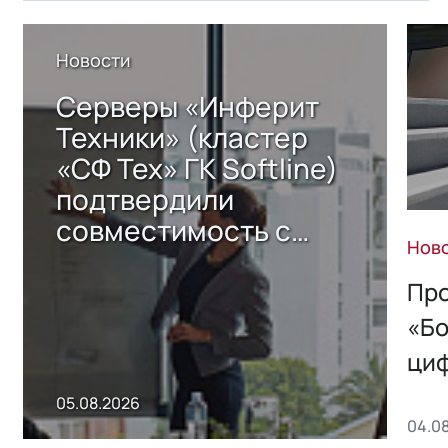
Новости
Серверы «Инферит
Техники» (кластер
«СФ Тех» ГК Softline)
подтвердили
совместимость с
Нов
решением Sharx
Storage 2.x для
Про
хранения данных
«Бо
ци
пр
05.08.2026
04.0
без