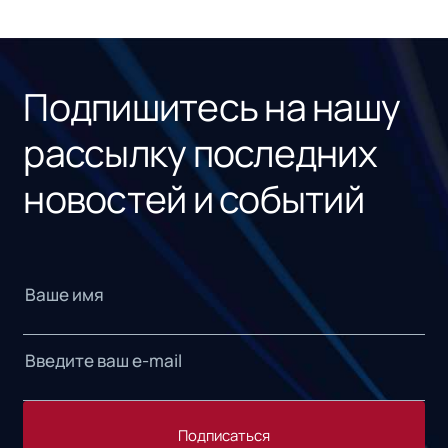
ном
«1С
Подпишитесь на нашу
рассылку последних
новостей и событий
Подписаться