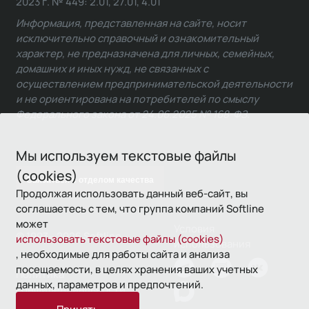
2023 г. № 449: 2.01, 27.01, 4.01
Информация, представленная на сайте, носит
исключительно справочный и ознакомительный
характер, не предназначена для личных, семейных,
домашних и иных нужд, не связанных с
осуществлением предпринимательской деятельности
и не ориентирована на потребителей по смыслу
Федерального закона от 24.06.2025 № 168-ФЗ.
Мы используем текстовые файлы
(cookies)
Связаться с отделом качества
Продолжая использовать данный веб-сайт, вы
соглашаетесь с тем, что группа компаний Softline
может
Условия
© 1993—2026 Softline
использовать текстовые файлы (cookies)
использования
, необходимые для работы сайта и анализа
посещаемости, в целях хранения ваших учетных
Политика
данных, параметров и предпочтений.
конфиденциальности