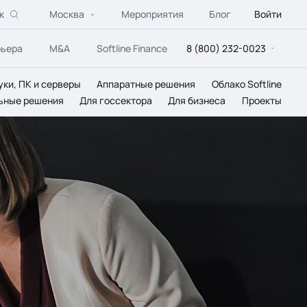
к
Москва
Мероприятия
Блог
Войти
рьера
M&A
Softline Finance
8 (800) 232-0023
уки, ПК и серверы
Аппаратные решения
Облако Softline
ьные решения
Для госсектора
Для бизнеса
Проекты