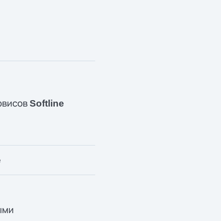
рвисов
Softline
e
ыми