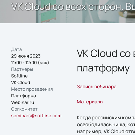
VK Cloud со всех сторон.
Дата
VK Cloud со
29 июня 2023
11:00 - 12:00 (мск)
платформу
Партнеры
Softline
VK Cloud
Запись вебинара
Место проведения
Платформа
Материалы
Webinar.ru
Оргкомитет
seminars@softline.com
Когда российским комп
освободилась ниша, ко
например, VK Cloud от