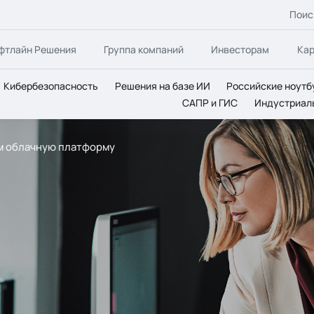
Поис
фтлайн Решения
Группа компаний
Инвесторам
Ка
Кибербезопасность
Решения на базе ИИ
Российские ноутб
САПР и ГИС
Индустриал
ем облачную платформу