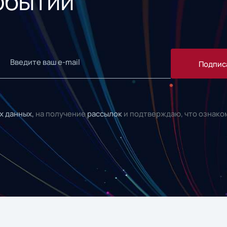
обытий
Подпис
х данных,
на получение
рассылок
и подтверждаю, что ознако