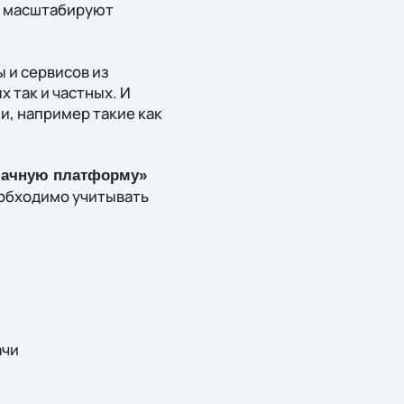
о масштабируют
 и сервисов из
 так и частных. И
и, например такие как
блачную платформу»
еобходимо учитывать
ачи