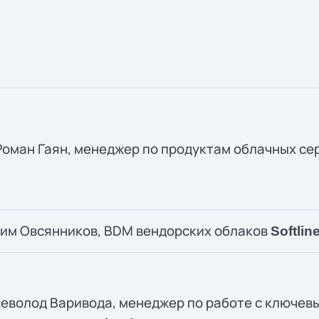
Роман Гаян, менеджер по продуктам облачных се
им Овсянников, BDM вендорских облаков
Softlin
еволод Варивода, менеджер по работе с ключев