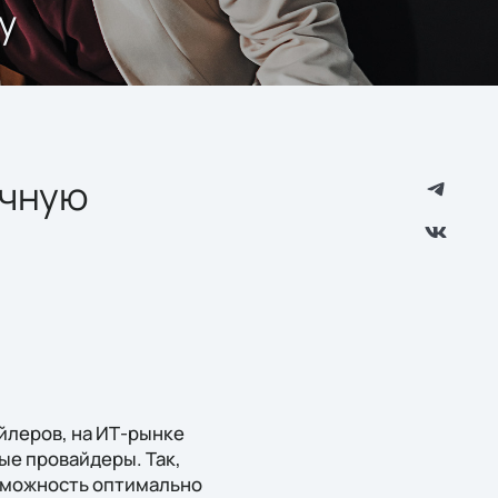
у
ачную
йлеров, на ИТ-рынке
ые провайдеры. Так,
озможность оптимально