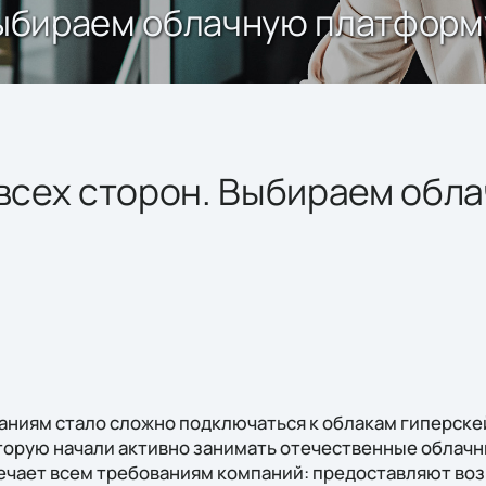
 Выбираем облачную платформ
 всех сторон. Выбираем обл
аниям стало сложно подключаться к облакам гиперске
торую начали активно занимать отечественные облачн
вечает всем требованиям компаний: предоставляют в