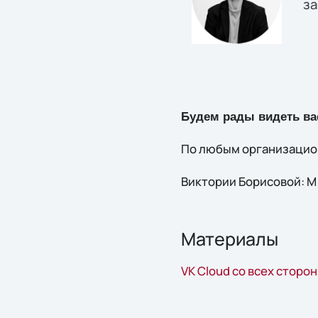
з
Будем рады видеть ва
По любым организацио
Виктории Борисовой: М +
Материалы
VK Cloud со всех сторон