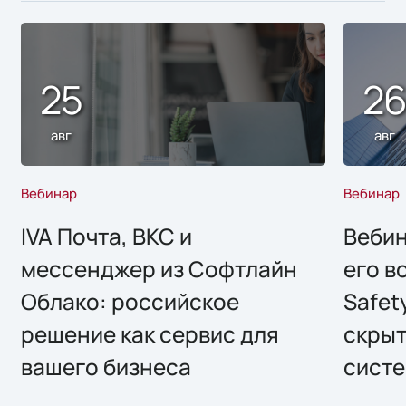
25
2
авг
авг
Вебинар
Вебинар
IVA Почта, ВКС и
Вебин
мессенджер из Софтлайн
его в
Облако: российское
Safet
решение как сервис для
скрыт
вашего бизнеса
систе