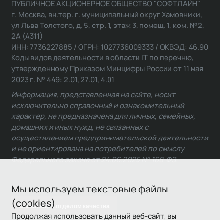
ПУБЛИЧНОЕ АКЦИОНЕРНОЕ ОБЩЕСТВО "СОФТЛАЙН"
г. Москва, вн.тер. г. муниципальный округ Хамовники,
ул Льва Толстого, д. 5, стр. 1, этаж 3, помещ. 1, ком. №2,
2А (А311)
ИНН: 7736227885 / ОГРН: 1027736009333 / ОКВЭД: 46.90
Коды видов деятельности в области IT по перечню,
утвержденному Приказом Минцифры России от 11 мая
2023 г. № 449: 2.01, 27.01, 4.01
Информация, представленная на сайте, носит
исключительно справочный и ознакомительный
характер, не предназначена для личных, семейных,
домашних и иных нужд, не связанных с
осуществлением предпринимательской деятельности
и не ориентирована на потребителей по смыслу
Федерального закона от 24.06.2025 № 168-ФЗ.
Мы используем текстовые файлы
(cookies)
Связаться с отделом качества
Продолжая использовать данный веб-сайт, вы