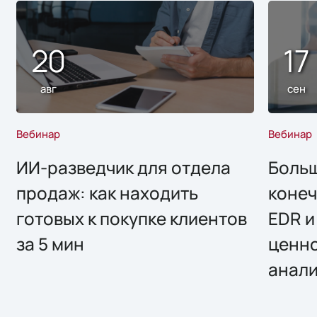
20
17
авг
сен
Вебинар
Вебинар
ИИ-разведчик для отдела
Больш
продаж: как находить
конеч
готовых к покупке клиентов
EDR и
за 5 мин
ценно
анал