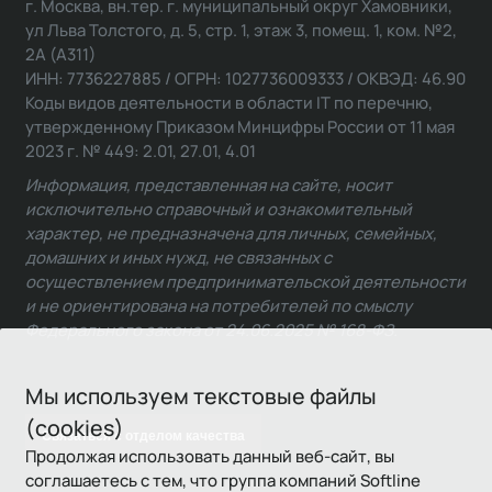
г. Москва, вн.тер. г. муниципальный округ Хамовники,
ул Льва Толстого, д. 5, стр. 1, этаж 3, помещ. 1, ком. №2,
2А (А311)
ИНН: 7736227885 / ОГРН: 1027736009333 / ОКВЭД: 46.90
Коды видов деятельности в области IT по перечню,
утвержденному Приказом Минцифры России от 11 мая
2023 г. № 449: 2.01, 27.01, 4.01
Информация, представленная на сайте, носит
исключительно справочный и ознакомительный
характер, не предназначена для личных, семейных,
домашних и иных нужд, не связанных с
осуществлением предпринимательской деятельности
и не ориентирована на потребителей по смыслу
Федерального закона от 24.06.2025 № 168-ФЗ.
Мы используем текстовые файлы
(cookies)
Связаться с отделом качества
Продолжая использовать данный веб-сайт, вы
соглашаетесь с тем, что группа компаний Softline