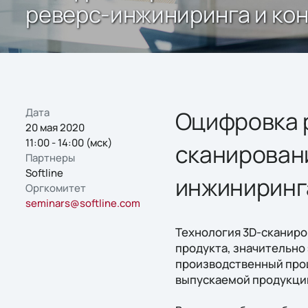
реверс-инжиниринга и кон
Дата
Оцифровка 
20 мая 2020
11:00 - 14:00 (мск)
сканирован
Партнеры
Softline
инжиниринга
Оргкомитет
seminars@softline.com
Технология 3D-сканиро
продукта, значительно
производственный проц
выпускаемой продукци