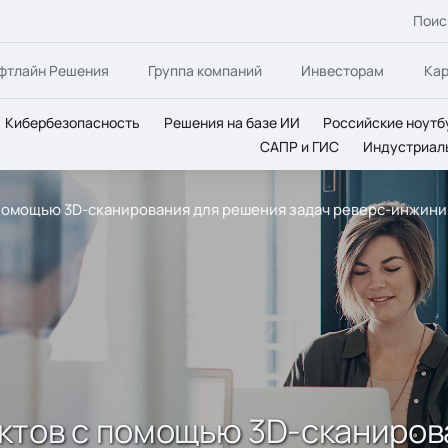
Поис
фтлайн Решения
Группа компаний
Инвесторам
Ка
Кибербезопасность
Решения на базе ИИ
Российские ноутб
САПР и ГИС
Индустриал
помощью 3D-сканирования для решения задач реверс-инжинир
ктов с помощью 3D-сканиров