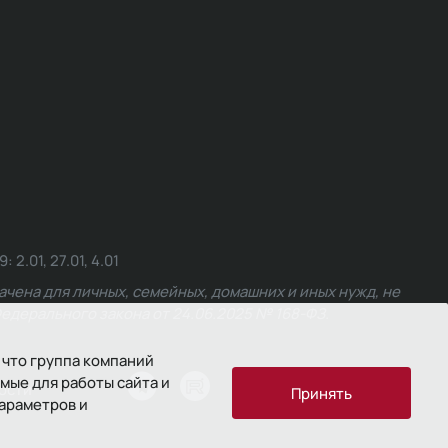
.01, 27.01, 4.01
чена для личных, семейных, домашних и иных нужд, не
едерального закона от 24.06.2025 № 168-ФЗ.
 что группа компаний
мые для работы сайта и
ости
Принять
параметров и