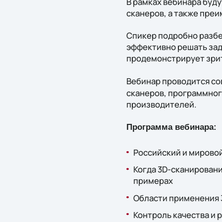
В рамках вебинара буд
сканеров, а также пре
Спикер подробно разбе
эффективно решать зад
продемонстрирует зри
Вебинар проводится со
сканеров, программног
производителей.
Программа вебинара:
Российский и мирово
Когда 3D-сканирован
примерах
Области применения 
Контроль качества и