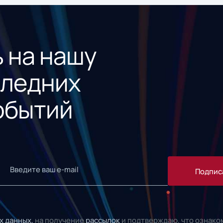
 на нашу
следних
обытий
Подпис
х данных,
на получение
рассылок
и подтверждаю, что ознако