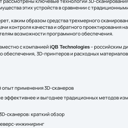
ут рассмотрены ключевые технологии 3D-сканирования,
имущества этих устройств в сравнении с традиционны
рет, каким образом средства трехмерного сканирова
ачи контроля качества и обратного проектирования на
телям возможности программного обеспечения.
вместно с компанией
– российским д
iQB
Technologies
о обеспечения, 3D-принтеров и расходных материало
й опыт применения 3D-сканеров
ие эффективнее и выгоднее традиционных методов из
3D-сканеров: краткий обзор
 реверс-инжиниринг