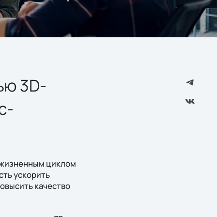
ью 3D-
с-
я жизненным циклом
сть ускорить
повысить качество