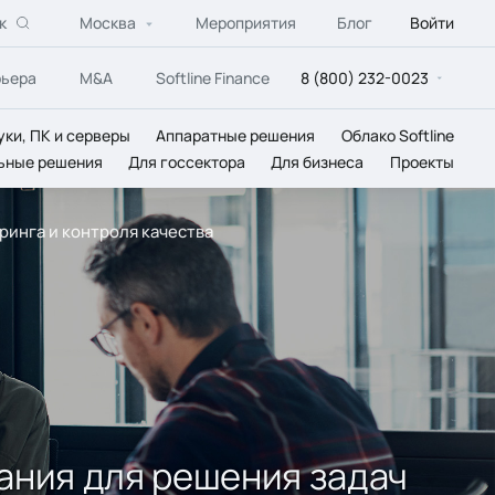
к
Москва
Мероприятия
Блог
Войти
рьера
M&A
Softline Finance
8 (800) 232-0023
уки, ПК и серверы
Аппаратные решения
Облако Softline
ьные решения
Для госсектора
Для бизнеса
Проекты
инга и контроля качества
ания для решения задач