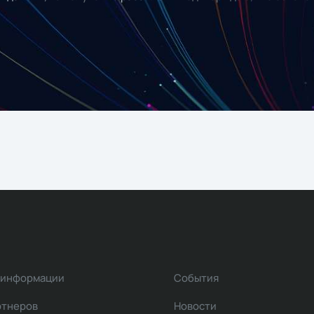
 информации
События
ртнеров
Новости