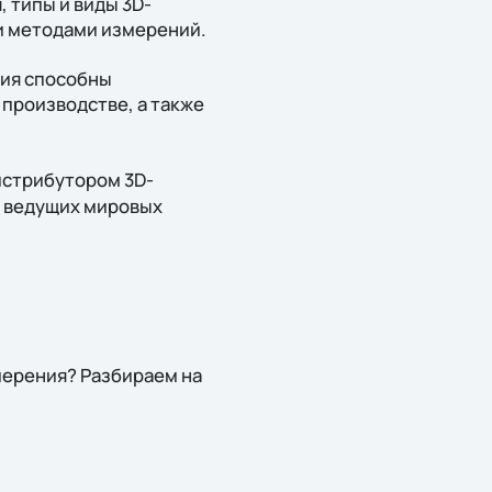
 типы и виды 3D-
ми методами измерений.
ния способны
 производстве, а также
истрибутором 3D-
в ведущих мировых
мерения? Разбираем на