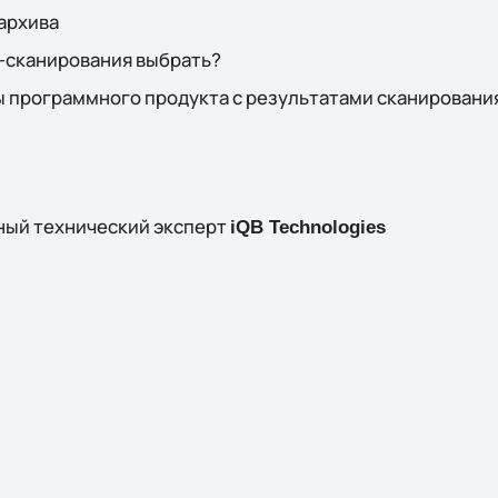
архива
-сканирования выбрать?
 программного продукта с результатами сканировани
вный технический эксперт
iQB Technologies