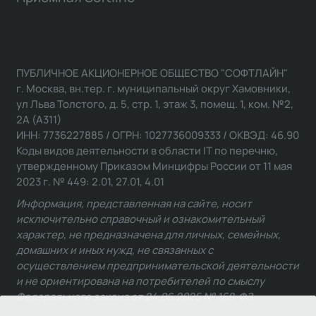
ПУБЛИЧНОЕ АКЦИОНЕРНОЕ ОБЩЕСТВО "СОФТЛАЙН"
г. Москва, вн.тер. г. муниципальный округ Хамовники,
ул Льва Толстого, д. 5, стр. 1, этаж 3, помещ. 1, ком. №2,
2А (А311)
ИНН: 7736227885 / ОГРН: 1027736009333 / ОКВЭД: 46.90
Коды видов деятельности в области IT по перечню,
утвержденному Приказом Минцифры России от 11 мая
2023 г. № 449: 2.01, 27.01, 4.01
Информация, представленная на сайте, носит
исключительно справочный и ознакомительный
характер, не предназначена для личных, семейных,
домашних и иных нужд, не связанных с
осуществлением предпринимательской деятельности
и не ориентирована на потребителей по смыслу
Федерального закона от 24.06.2025 № 168-ФЗ.