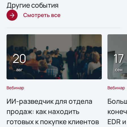
Другие события
Смотреть все
20
17
авг
сен
Вебинар
Вебинар
ИИ-разведчик для отдела
Больш
продаж: как находить
конеч
готовых к покупке клиентов
EDR и