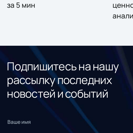
за 5 мин
ценно
анал
Подпишитесь на нашу
рассылку последних
новостей и событий