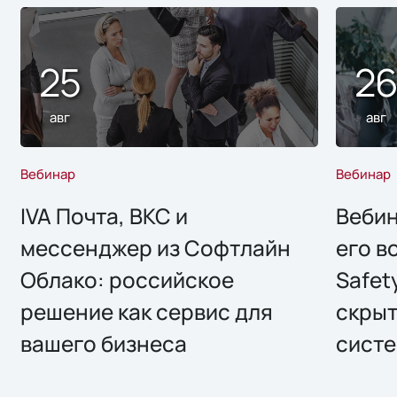
25
2
авг
авг
Вебинар
Вебинар
IVA Почта, ВКС и
Вебин
мессенджер из Софтлайн
его в
Облако: российское
Safet
решение как сервис для
скрыт
вашего бизнеса
систе