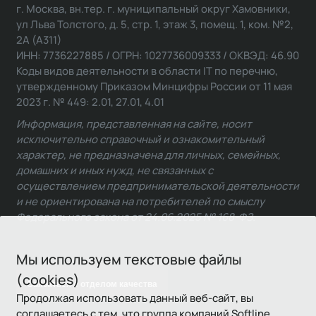
г. Москва, вн.тер. г. муниципальный округ Хамовники,
ул Льва Толстого, д. 5, стр. 1, этаж 3, помещ. 1, ком. №2,
2А (А311)
ИНН: 7736227885 / ОГРН: 1027736009333 / ОКВЭД: 46.90
Коды видов деятельности в области IT по перечню,
утвержденному Приказом Минцифры России от 11 мая
2023 г. № 449: 2.01, 27.01, 4.01
Информация, представленная на сайте, носит
исключительно справочный и ознакомительный
характер, не предназначена для личных, семейных,
домашних и иных нужд, не связанных с
осуществлением предпринимательской деятельности
и не ориентирована на потребителей по смыслу
Федерального закона от 24.06.2025 № 168-ФЗ.
Мы используем текстовые файлы
(cookies)
Связаться с отделом качества
Продолжая использовать данный веб-сайт, вы
соглашаетесь с тем, что группа компаний Softline