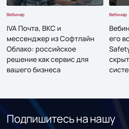
Вебинар
Вебинар
IVA Почта, ВКС и
Вебин
мессенджер из Софтлайн
его в
Облако: российское
Safet
решение как сервис для
скрыт
вашего бизнеса
систе
Подпишитесь на нашу