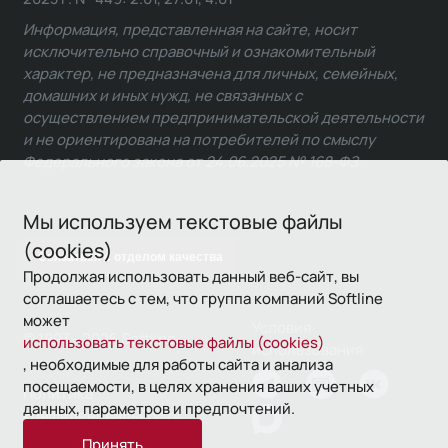
Информация, представленная на сайте, носит
исключительно справочный и ознакомительный
характер, не предназначена для личных, семейных,
домашних и иных нужд, не связанных с
осуществлением предпринимательской деятельности
и не ориентирована на потребителей по смыслу
Федерального закона от 24.06.2025 № 168-ФЗ.
Мы используем текстовые файлы
(cookies)
Связаться с отделом качества
Продолжая использовать данный веб-сайт, вы
соглашаетесь с тем, что группа компаний Softline
может
Условия
© 1993—2026 Softline
использовать текстовые файлы (cookies)
использования
, необходимые для работы сайта и анализа
посещаемости, в целях хранения ваших учетных
Политика
данных, параметров и предпочтений.
конфиденциальности
Принять